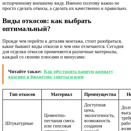
испорченному внешнему виду. Именно поэтому важно не
просто сделать откосы, а сделать их качественно и правильно.
Виды откосов: как выбрать
оптимальный?
Прежде чем перейти к деталям монтажа, стоит разобраться,
какие бывают виды откосов и чем они отличаются. Сегодня
для отделки откосов применяются различные материалы,
каждый со своими плюсами и минусами:
Читайте также:
Как обустроить ванную комнату
красиво и бюджетно: советы и идеи
Тип откосов
Материал
Преимущества
Н
Доступная
Долг
цена,
высы
Цементно-
экологичность,
треб
песчаная смесь
возможность
Штукатурные
рабо
или гипсовая
создания
воз