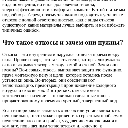
вида помещения, но и для долговечности окна,
энергоэффективности и комфорта в комнате. В этой статье мы
подробно разберем, почему так важно подходить к установке
откосов с полной ответственностью, какие виды откосов
существуют, какие материалы лучше выбирать и как избежать
типичных ошибок.
Что такое откосы и зачем они нужны?
Откосы – это внутренняя и наружная отделка проема вокруг
окна. Проще говоря, это та часть стены, которая «окружает»
окно и закрывает зазоры между рамой и стеной. Зачем они
нужны? Во-первых, откосы выполняют защитную функцию,
пряча монтажную пену и щели, которые остались после
установки окна. Во-вторых, они обеспечивают
теплоизоляцию, предотвращая проникновение холодного
воздуха и сквозняков. И в-третьих, откосы имеют
эстетическое значение — правильно сделанные откосы
придают оконному проему аккуратный, завершенный вид.
Если игнорировать важность откосов или устанавливать их
неправильно, то это может привести к серьезным проблемам:
появлению плесени и грибка, ухудшению микроклимата в
комнате, повышенным теплопотерям и, конечно, к