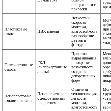
штукатурка
ровной
трещ
поверхности и
врем
покраски
Легкость и
Мог
скорость
дефо
монтажа,
Пластиковые
при 
ПВХ панели
влагостойкость,
откосы
темп
разнообразие
выгл
цветов и
«нат
фактур
Простота
Мен
выравнивания
влаг
ГКЛ
и покраски,
допо
Гипсокартонные
(гипсокартонные
возможность
обра
откосы
листы)
создания
треб
декоративных
шпак
форм
покр
Отличная
Могу
Пенополистирол
теплоизоляция,
хруп
Пенопластовые
с декоративным
легкость
усту
сэндвич-панели
покрытием
монтажа,
эсте
влагостойкость
вари