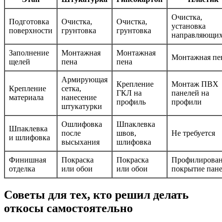
Очистка,
Подготовка
Очистка,
Очистка,
установка
поверхности
грунтовка
грунтовка
направляющи
Заполнение
Монтажная
Монтажная
Монтажная пе
щелей
пена
пена
Армирующая
Крепление
Монтаж ПВХ
Крепление
сетка,
ГКЛ на
панелей на
материала
нанесение
профиль
профили
штукатурки
Ошлифовка
Шпаклевка
Шпаклевка
после
швов,
Не требуется
и шлифовка
высыхания
шлифовка
Финишная
Покраска
Покраска
Профилирова
отделка
или обои
или обои
покрытие пан
Советы для тех, кто решил делать
откосы самостоятельно