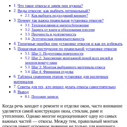
Что такое откосы и зачем они нужны?
Виды откосов: как выбрать оптимальный?
Как выбрать подходящий вариант?
Почему так важна правильная установка откосов?
Теплоизоляция и энергосбережение
Защита от влаги и образования плесени
Прочность и долговечность
Эстетическая привлекательность
Типичные ошибки при установке откосов и как их избежать
Пошаговая инструкция по правильной установке откосов
Шаг 1: Подготовка поверхности
Шаг 2: Заполнение монтажной пеной всех щелей и
зазоров вокруг окна
Шаг 3: Монтаж выбранного материала откоса
Шаг 4: Финишная отделка
Таблица сравнения этапов установки для различных
материалов
Советы для тех, кто решил делать откосы самостоятельно
Вывод
Похожие записи:
Когда речь заходит о ремонте и отделке окон, часто внимание
уделяется самой конструкции окна, стеклам, раме и
утеплению. Однако многие недооценивают одну из самых
важных частей — откосы. Между тем, правильный монтаж
откосов имеет огромное значение не только для внешнего