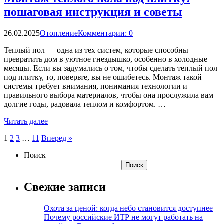
пошаговая инструкция и советы
26.02.2025
Отопление
Комментарии: 0
Теплый пол — одна из тех систем, которые способны
превратить дом в уютное гнездышко, особенно в холодные
месяцы. Если вы задумались о том, чтобы сделать теплый пол
под плитку, то, поверьте, вы не ошибетесь. Монтаж такой
системы требует внимания, понимания технологии и
правильного выбора материалов, чтобы она прослужила вам
долгие годы, радовала теплом и комфортом. …
Читать далее
Пагинация
1
2
3
…
11
Вперед »
записей
Поиск
Поиск
Свежие записи
Охота за ценой: когда небо становится доступнее
Почему российские ИТР не могут работать на