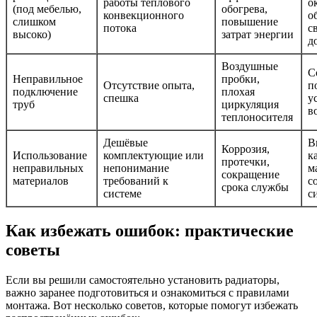
работы теплового
о
(под мебелью,
обогрева,
конвекционного
о
слишком
повышение
потока
с
высоко)
затрат энергии
д
Воздушные
С
Неправильное
пробки,
Отсутствие опыта,
п
подключение
плохая
спешка
у
труб
циркуляция
в
теплоносителя
Дешёвые
В
Коррозия,
Использование
комплектующие или
к
протечки,
неправильных
непонимание
м
сокращение
материалов
требований к
с
срока службы
системе
с
Как избежать ошибок: практические
советы
Если вы решили самостоятельно установить радиаторы,
важно заранее подготовиться и ознакомиться с правилами
монтажа. Вот несколько советов, которые помогут избежать