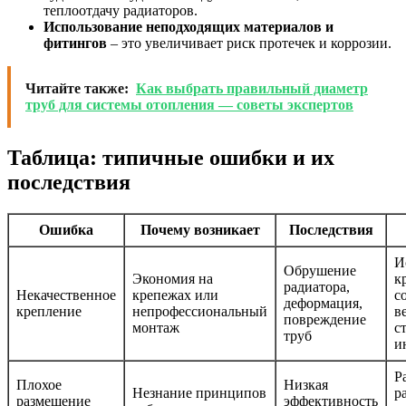
теплоотдачу радиаторов.
Использование неподходящих материалов и
фитингов
– это увеличивает риск протечек и коррозии.
Читайте также:
Как выбрать правильный диаметр
труб для системы отопления — советы экспертов
Таблица: типичные ошибки и их
последствия
Ошибка
Почему возникает
Последствия
И
Обрушение
Экономия на
к
радиатора,
Некачественное
крепежах или
с
деформация,
крепление
непрофессиональный
в
повреждение
монтаж
с
труб
и
Р
Плохое
Низкая
Незнание принципов
р
размещение
эффективность