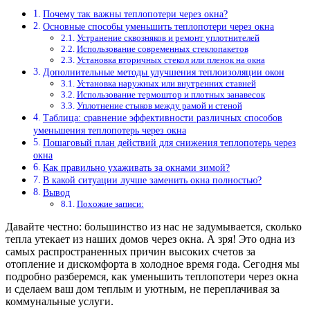
Почему так важны теплопотери через окна?
Основные способы уменьшить теплопотери через окна
Устранение сквозняков и ремонт уплотнителей
Использование современных стеклопакетов
Установка вторичных стекол или пленок на окна
Дополнительные методы улучшения теплоизоляции окон
Установка наружных или внутренних ставней
Использование термоштор и плотных занавесок
Уплотнение стыков между рамой и стеной
Таблица: сравнение эффективности различных способов
уменьшения теплопотерь через окна
Пошаговый план действий для снижения теплопотерь через
окна
Как правильно ухаживать за окнами зимой?
В какой ситуации лучше заменить окна полностью?
Вывод
Похожие записи:
Давайте честно: большинство из нас не задумывается, сколько
тепла утекает из наших домов через окна. А зря! Это одна из
самых распространенных причин высоких счетов за
отопление и дискомфорта в холодное время года. Сегодня мы
подробно разберемся, как уменьшить теплопотери через окна
и сделаем ваш дом теплым и уютным, не переплачивая за
коммунальные услуги.