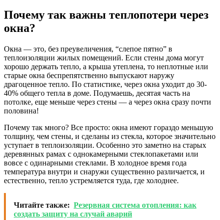
Почему так важны теплопотери через
окна?
Окна — это, без преувеличения, “слепое пятно” в
теплоизоляции жилых помещений. Если стены дома могут
хорошо держать тепло, а крыша утеплена, то неплотные или
старые окна беспрепятственно выпускают наружу
драгоценное тепло. По статистике, через окна уходит до 30-
40% общего тепла в доме. Подумаешь, десятая часть на
потолке, еще меньше через стены — а через окна сразу почти
половина!
Почему так много? Все просто: окна имеют гораздо меньшую
толщину, чем стены, и сделаны из стекла, которое значительно
уступает в теплоизоляции. Особенно это заметно на старых
деревянных рамах с однокамерными стеклопакетами или
вовсе с одинарными стеклами. В холодное время года
температура внутри и снаружи существенно различается, и
естественно, тепло устремляется туда, где холоднее.
Читайте также:
Резервная система отопления: как
создать защиту на случай аварий