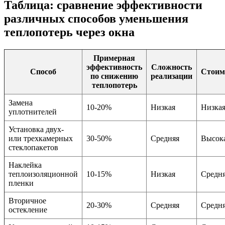
Таблица: сравнение эффективности
различных способов уменьшения
теплопотерь через окна
Примерная
эффективность
Сложность
Способ
Стоим
по снижению
реализации
теплопотерь
Замена
10-20%
Низкая
Низка
уплотнителей
Установка двух-
или трехкамерных
30-50%
Средняя
Высок
стеклопакетов
Наклейка
теплоизоляционной
10-15%
Низкая
Средн
пленки
Вторичное
20-30%
Средняя
Средн
остекление