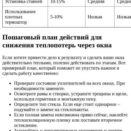
Установка ставней
10-15%
Средняя
Средн
Использование
плотных
5-10%
Низкая
Низка
термоштор
Пошаговый план действий для
снижения теплопотерь через окна
Если хотите привести дело к результату и сделать ваши окна
действительно теплыми, полезно действовать по этапам. Вот
примерный план, который поможет не упустить важное и
сделать работу качественно:
Проверьте состояние уплотнителей на всех окнах. При
необходимости замените.
Осмотрите рамы и створки, устраните трещины и щели,
используя герметики и монтажную пену.
Определите тип стекла. Если еще стоит одинарное –
подумайте о замене на стеклопакеты.
Если полная замена невозможна прямо сейчас, наклейте
теплоизоляционную пленку или поставьте вторичное
остекление.
Задумайтесь о дополнительных украшениях и защите –