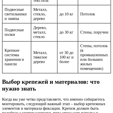
текстиль
Подвесные
Металл,
светильники
стекло,
до 10 кг
Потолок
и лампы
дерево
Дерево,
Подвесные
металл,
до 30 кг
Стены, поручни
полки
стекло
Стены, потолок
Крепкие
(в
Металл,
от 30 до
системы
промышленных
тяжелое
100 кг и
хранения и
или больших
дерево
более
панели
жилых
помещениях)
Выбор крепежей и материалов: что
нужно знать
Когда вы уже четко представляете, что именно собираетесь
монтировать, следующий важный этап – выбор крепежных
элементов и материала фиксации. Крепеж должен быть
подобран с учетом нагрузки, типа стены или потолка и