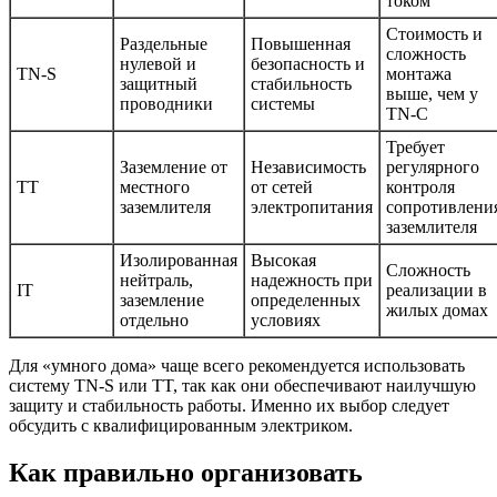
током
Стоимость и
Раздельные
Повышенная
сложность
нулевой и
безопасность и
TN-S
монтажа
защитный
стабильность
выше, чем у
проводники
системы
TN-C
Требует
Заземление от
Независимость
регулярного
TT
местного
от сетей
контроля
заземлителя
электропитания
сопротивлени
заземлителя
Изолированная
Высокая
Сложность
нейтраль,
надежность при
IT
реализации в
заземление
определенных
жилых домах
отдельно
условиях
Для «умного дома» чаще всего рекомендуется использовать
систему TN-S или TT, так как они обеспечивают наилучшую
защиту и стабильность работы. Именно их выбор следует
обсудить с квалифицированным электриком.
Как правильно организовать