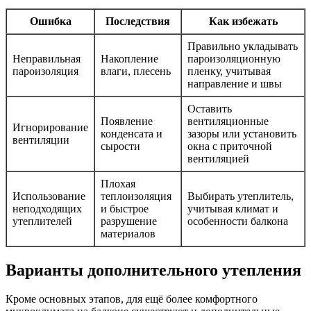
Ошибка
Последствия
Как избежать
Правильно укладывать
Неправильная
Накопление
пароизоляционную
пароизоляция
влаги, плесень
пленку, учитывая
направление и швы
Оставить
Появление
вентиляционные
Игнорирование
конденсата и
зазоры или установить
вентиляции
сырости
окна с приточной
вентиляцией
Плохая
Использование
теплоизоляция
Выбирать утеплитель,
неподходящих
и быстрое
учитывая климат и
утеплителей
разрушение
особенности балкона
материалов
Варианты дополнительного утепления
Кроме основных этапов, для ещё более комфортного