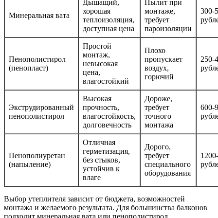
Дышащий,
Пылит при
хорошая
монтаже,
300-
Минеральная вата
теплоизоляция,
требует
рубл
доступная цена
пароизоляции
Простой
Плохо
монтаж,
Пенополистирол
пропускает
250-
невысокая
(пенопласт)
воздух,
рубл
цена,
горючий
влагостойкий
Высокая
Дороже,
Экструдированный
прочность,
требует
600-
пенополистирол
влагостойкость,
точного
рубл
долговечность
монтажа
Отличная
Дорого,
герметизация,
Пенополиуретан
требует
1200
без стыков,
(напыление)
специального
рубл
устойчив к
оборудования
влаге
Выбор утеплителя зависит от бюджета, возможностей
монтажа и желаемого результата. Для большинства балконов
подходит минеральная вата или пенополистирол.