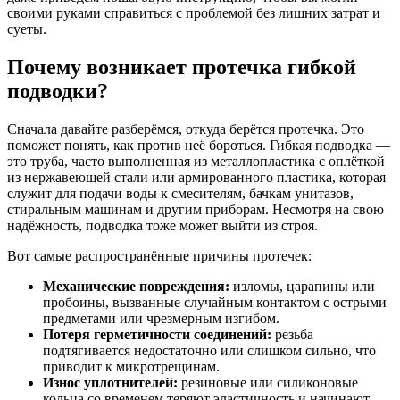
своими руками справиться с проблемой без лишних затрат и
суеты.
Почему возникает протечка гибкой
подводки?
Сначала давайте разберёмся, откуда берётся протечка. Это
поможет понять, как против неё бороться. Гибкая подводка —
это труба, часто выполненная из металлопластика с оплёткой
из нержавеющей стали или армированного пластика, которая
служит для подачи воды к смесителям, бачкам унитазов,
стиральным машинам и другим приборам. Несмотря на свою
надёжность, подводка тоже может выйти из строя.
Вот самые распространённые причины протечек:
Механические повреждения:
изломы, царапины или
пробоины, вызванные случайным контактом с острыми
предметами или чрезмерным изгибом.
Потеря герметичности соединений:
резьба
подтягивается недостаточно или слишком сильно, что
приводит к микротрещинам.
Износ уплотнителей:
резиновые или силиконовые
кольца со временем теряют эластичность и начинают