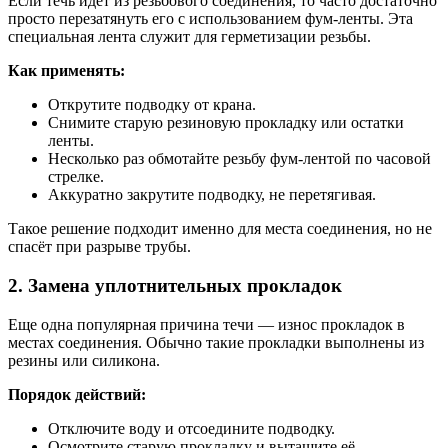
Если течь идёт из резьбового соединения, то часто достаточно
просто перезатянуть его с использованием фум-ленты. Эта
специальная лента служит для герметизации резьбы.
Как применять:
Открутите подводку от крана.
Снимите старую резиновую прокладку или остатки
ленты.
Несколько раз обмотайте резьбу фум-лентой по часовой
стрелке.
Аккуратно закрутите подводку, не перетягивая.
Такое решение подходит именно для места соединения, но не
спасёт при разрыве трубы.
2. Замена уплотнительных прокладок
Еще одна популярная причина течи — износ прокладок в
местах соединения. Обычно такие прокладки выполнены из
резины или силикона.
Порядок действий:
Отключите воду и отсоедините подводку.
Осмотрите старую прокладку и вытащите её.