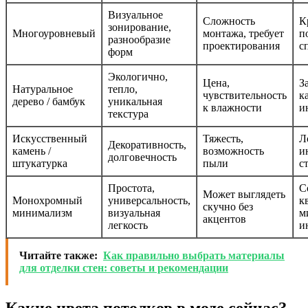
Визуальное
Сложность
К
зонирование,
Многоуровневый
монтажа, требует
п
разнообразие
проектирования
с
форм
Экологично,
Цена,
З
Натуральное
тепло,
чувствительность
к
дерево / бамбук
уникальная
к влажности
и
текстура
Искусственный
Тяжесть,
Л
Декоративность,
камень /
возможность
и
долговечность
штукатурка
пыли
с
Простота,
С
Может выглядеть
Монохромный
универсальность,
к
скучно без
минимализм
визуальная
м
акцентов
легкость
и
Читайте также:
Как правильно выбрать материалы
для отделки стен: советы и рекомендации
Какие цвета потолков в моде сейчас?