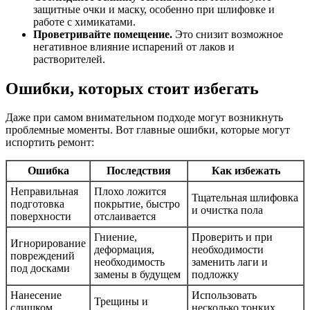
защитные очки и маску, особенно при шлифовке и
работе с химикатами.
Проветривайте помещение.
Это снизит возможное
негативное влияние испарений от лаков и
растворителей.
Ошибки, которых стоит избегать
Даже при самом внимательном подходе могут возникнуть
проблемные моменты. Вот главные ошибки, которые могут
испортить ремонт:
Ошибка
Последствия
Как избежать
Неправильная
Плохо ложится
Тщательная шлифовка
подготовка
покрытие, быстро
и очистка пола
поверхности
отслаивается
Гниение,
Проверить и при
Игнорирование
деформация,
необходимости
повреждений
необходимость
заменить лаги и
под досками
замены в будущем
подложку
Нанесение
Использовать
Трещины и
слишком
несколько тонких