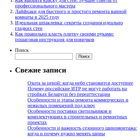
Как выбрать краску для стен: лучшие советы от
профессионального мастера
Лайфхаки для быстрого и простого ремонта ванной
комнаты в 2025 году
Идеальная шпаклевка: секреты создания идеально
гладких стен
Как правильно класть плитку своими руками:
пошаговая инструкция для новичков
Поиск
Поиск
Свежие записи
Охота за ценой: когда небо становится доступнее
Почему российские ИТР не могут работать на
стройках Беларуси без переаттестации
Особенности и этапы ремонта коммерческих и
нежилых помещений под ключ
Особенности поставки светильников и
комплектующих в строительных и ремонтных
проектах
Особенности и важность сезонного шиномонтажа:
когда и почему нужно менять шины