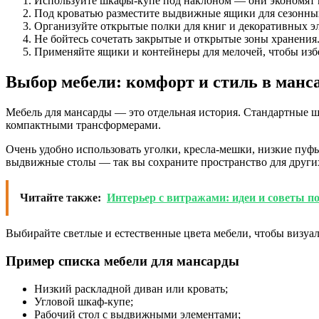
Используйте шкафы-купе под наклоном — они экономят м
Под кроватью разместите выдвижные ящики для сезонны
Организуйте открытые полки для книг и декоративных эл
Не бойтесь сочетать закрытые и открытые зоны хранения
Применяйте ящики и контейнеры для мелочей, чтобы изб
Выбор мебели: комфорт и стиль в манс
Мебель для мансарды — это отдельная история. Стандартные 
компактными трансформерами.
Очень удобно использовать уголки, кресла-мешки, низкие пуф
выдвижные столы — так вы сохраните пространство для других
Читайте также:
Интерьер с витражами: идеи и советы п
Выбирайте светлые и естественные цвета мебели, чтобы визуал
Пример списка мебели для мансарды
Низкий раскладной диван или кровать;
Угловой шкаф-купе;
Рабочий стол с выдвижными элементами;