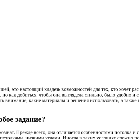
ей, это настоящий кладезь возможностей для тех, кто хочет ра
но как добиться, чтобы она выглядела стильно, было удобно и с
ить внимание, какие материалы и решения использовать, а также
бое задание?
омнат. Прежде всего, она отличается особенностями потолка и 
отолками, низкими углами. Иногда в таких условиях сложно по