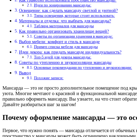
Как грамотно использовать пространство мансарды?
Идеи по зонированию мансарды:
Освещение: как сделать мансарду светлой и уютной?
Типы освещения, которые стоит использовать:
Материалы и отделка: что выбрать для мансарды?
Таблица материалов для мансарды
Как правильно организовать хранилище вещей?
Советы по организации хранения в мансарде:
Выбор мебели: комфорт и стиль в мансарде
Пример списка мебели для мансарды
Идеи декора: как придать мансарде индивидуальность?
Топ-5 идей для декора мансарды:
Советы по утеплению и звукоизоляции мансарды
Основные рекомендации по утеплению и звукоизоляции:
Вывод
Похожие записи:
Мансарда — это не просто дополнительное помещение под крыш
уюта. Многие мечтают о красивой и функциональной мансарде, 
правильно оформить мансарду. Вы узнаете, на что стоит обрат
Давайте разбираться шаг за шагом!
Почему оформление мансарды — это осо
Первое, что нужно понять — мансарда отличается от обычных к
пространство у мансарды может быть ограничено наклонными п