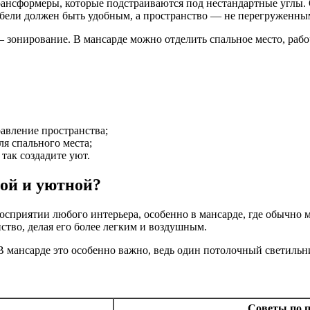
трансформеры, которые подстраиваются под нестандартные углы
ебели должен быть удобным, а пространство — не перегруженны
зонирование. В мансарде можно отделить спальное место, рабоч
равление пространства;
я спального места;
так создадите уют.
лой и уютной?
 восприятии любого интерьера, особенно в мансарде, где обычно
нство, делая его более легким и воздушным.
В мансарде это особенно важно, ведь один потолочный светильни
Советы по 