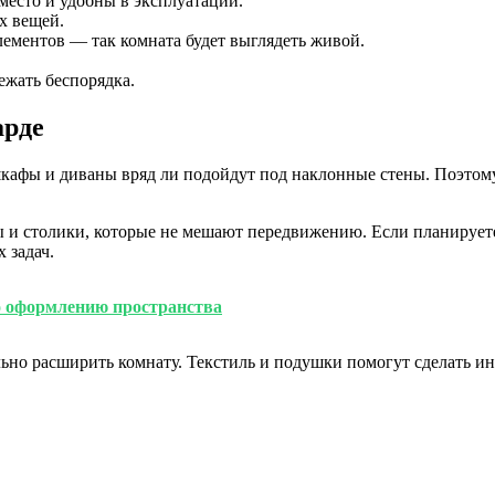
есто и удобны в эксплуатации.
х вещей.
ементов — так комната будет выглядеть живой.
.
ежать беспорядка.
арде
шкафы и диваны вряд ли подойдут под наклонные стены. Поэтом
ы и столики, которые не мешают передвижению. Если планируете
 задач.
о оформлению пространства
ьно расширить комнату. Текстиль и подушки помогут сделать ин