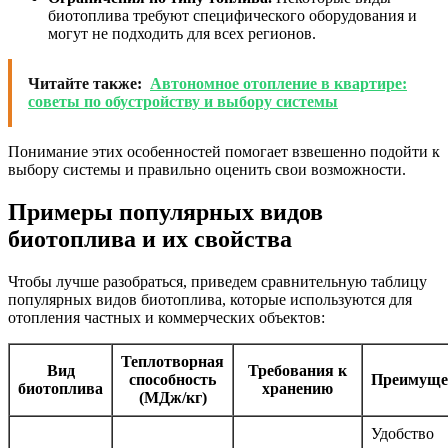
биотоплива требуют специфического оборудования и
могут не подходить для всех регионов.
Читайте также:
Автономное отопление в квартире:
советы по обустройству и выбору системы
Понимание этих особенностей помогает взвешенно подойти к
выбору системы и правильно оценить свои возможности.
Примеры популярных видов
биотоплива и их свойства
Чтобы лучше разобраться, приведем сравнительную таблицу
популярных видов биотоплива, которые используются для
отопления частных и коммерческих объектов:
Теплотворная
Вид
Требования к
способность
Преимуще
биотоплива
хранению
(МДж/кг)
Удобство