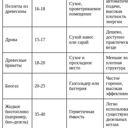
автоматич
Сухое,
Пеллеты из
подачи,
16-18
проветриваемое
древесины
высокая
помещение
плотность
энергии
Дешево,
Сухой навес
доступно
Дрова
15-17
или сарай
практичес
везде
Сухое и
Меньше зо
Древесные
18-20
прохладное
плотная
брикеты
место
структура
Чистое
Газгольдер или
горение,
Биогаз
20-25
баттерия
высокая
эффективн
Легко
Жидкое
использова
биотопливо
Герметичная
35-40
существу
(например,
ёмкость
дизельных
био-дизель)
котлах