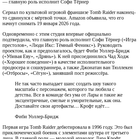
Сериал по культовой игровой франшизе Tomb Raider наконец-
то сдвинулся с мёртвой точки. Amazon объявила, что его
начнут снимать 19 января 2026 года.
Одновременно с этим студия впервые официально
подтвердила, что главную роль исполнит Софи Тёрнер («Игра
престолов», «Люди Икс: Тёмный Феникс»). Руководить
проектом, как и предполагалось, будет Фиби Уоллер-Бридж
(«Убивая Еву», «Дрянь»). К ней присоединились Чад Ходж
(«Хорошее поведение») в качестве исполнительного
продюсера и сошоураннера, а также Джонатан ван Тюллекен
(«Отбросы», «Сёгун»), занявший пост режиссёра.
Не так часто выпадает шанс создать шоу такого
масштаба с персонажем, которого ты любила с
детства. Все в команде без ума от Лары и такие же
эксцентричные, смелые и уморительные, как она.
Доставайте свои артефакты… Крофт идёт…
Фиби Уоллер-Бридж
Первая игра Tomb Raider дебютировала в 1996 году. Это был
приключенческий боевик с элементами шутера от третьего
лица. В главной роли — молодой археолог Лара Крофт,