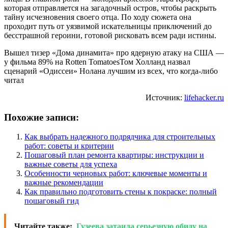
которая отправляется на загадочный остров, чтобы раскрыть
тайну исчезновения своего отца. По ходу сюжета она
проходит путь от уязвимой искательницы приключений до
бесстрашной героини, готовой рисковать всем ради истины.
Вышел тизер «Дома динамита» про ядерную атаку на США —
у фильма 89% на Rotten TomatoesТом Холланд назвал
сценарий «Одиссеи» Нолана лучшим из всех, что когда-либо
читал
Источник:
lifehacker.ru
Похожие записи:
Как выбрать надежного подрядчика для строительных
работ: советы и критерии
Пошаговый план ремонта квартиры: инструкции и
важные советы для успеха
Особенности черновых работ: ключевые моменты и
важные рекомендации
Как правильно подготовить стены к покраске: полный
пошаговый гид
Читайте также:
Гузеева затаила серьезную обиду на