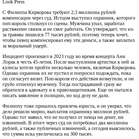
Look Press
С Филиппа Киркорова требуют 2,3 миллиона рублей
компенсации через суд. Истцом выступил охранник, которого
поп-король столкнул со сцены. Мужчина упал, заработал
растяжение связок и не смог работать. Он утверждает, что из-
за травмы лишился 77 тысяч рублей, поэтому теперь хочет,
чтобы певец компенсировал ему эти деньги, а также заплатил
за моральный ущерб.
Инцидент произошел в 2023 году во время концерта Ани
Лорак в честь 45-летия. После выступления артистки к ней за
кулисы хотели пройти несколько человек, включая Киркорова.
Однако охранник их не пустил и попросил подождать, пока
он согласует визит. Поп-короля его действия возмутили, и он
грубо отпихнул мужчину. Тогда пострадавший сразу же
обратился к адвокату и к правозащитникам. Еще он пытался
писать заявление в полицию, но ход делу не дали.
Филиппу тоже пришлось привлечь юриста, и он уверял, что
дело решили мирно, выплатив охраннику миллион рублей.
Однако тот заявил, что не получил от певца ни денег, ни
извинений. В итоге через суд он потребовал два миллиона
рублей, а также публичных извинений, а сегодня выяснилось,
что сумма иска увеличилась на 300 тысяч.