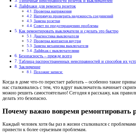
Типичные неисправности розеток и выключателей
Лайфхаки для ремонта розеток
Проверка напряжения
Напрямую проверить надежность соединений
Замена розетки
Совет по предотвращению проблемы
Как ремонтировать выключатели и сделать это быстро
Диагностика выключателя
Проверка контактов внутри
Замена механизма выключателя
Лайфхак с выключателями
Безопасность – прежде всего
Таблица распространенных неисправностей и способов их уст
Заключение
Похожие записи:
Когда в доме что-то перестает работать – особенно такие прив
нас сталкивались с тем, что вдруг выключатель начинает скрип
можно решить самостоятельно! Сегодня я расскажу, как правил
делать это безопасно.
Почему важно вовремя ремонтировать 
Каждый человек хотя бы раз в жизни сталкивался с проблемами в
привести к более серьезным проблемам.