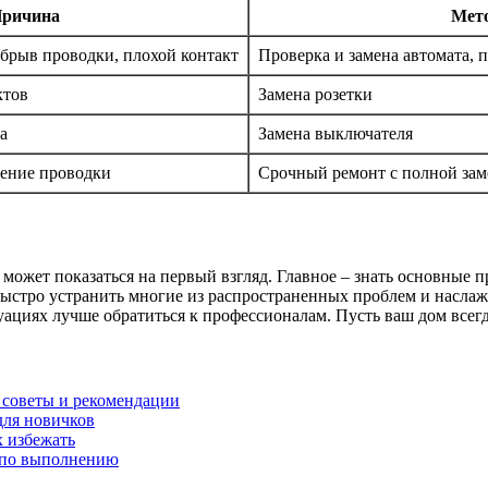
ричина
Мет
брыв проводки, плохой контакт
Проверка и замена автомата, 
ктов
Замена розетки
а
Замена выключателя
дение проводки
Срочный ремонт с полной за
к может показаться на первый взгляд. Главное – знать основные
тро устранить многие из распространенных проблем и наслажда
уациях лучше обратиться к профессионалам. Пусть ваш дом всег
 советы и рекомендации
для новичков
 избежать
 по выполнению