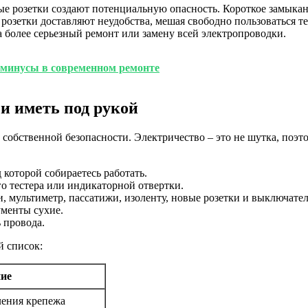
е розетки создают потенциальную опасность. Короткое замыкани
розетки доставляют неудобства, мешая свободно пользоваться т
 более серьезный ремонт или замену всей электропроводки.
 минусы в современном ремонте
 и иметь под рукой
о собственной безопасности. Электричество – это не шутка, поэто
 которой собираетесь работать.
о тестера или индикаторной отвертки.
 мультиметр, пассатижи, изоленту, новые розетки и выключател
ументы сухие.
 провода.
й список:
ие
ления крепежа