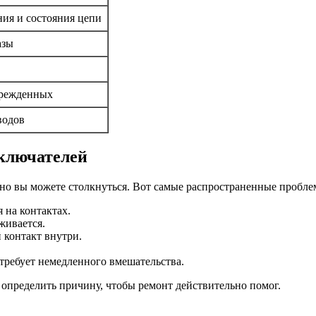
ия и состояния цепи
азы
врежденных
водов
ключателей
енно вы можете столкнуться. Вот самые распространенные пробле
 на контактах.
живается.
 контакт внутри.
требует немедленного вмешательства.
о определить причину, чтобы ремонт действительно помог.