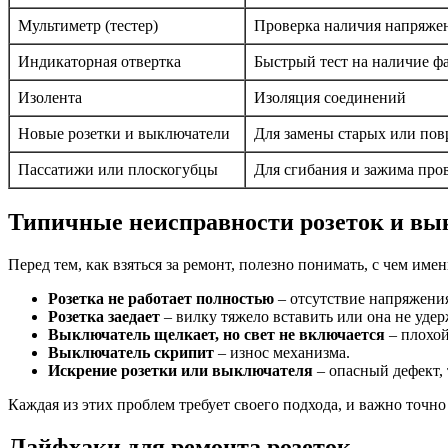
Мультиметр (тестер)
Проверка наличия напряжен
Индикаторная отвертка
Быстрый тест на наличие ф
Изолента
Изоляция соединений
Новые розетки и выключатели
Для замены старых или по
Пассатижи или плоскогубцы
Для сгибания и зажима про
Типичные неисправности розеток и вы
Перед тем, как взяться за ремонт, полезно понимать, с чем им
Розетка не работает полностью
– отсутствие напряжения
Розетка заедает
– вилку тяжело вставить или она не удер
Выключатель щелкает, но свет не включается
– плохой
Выключатель скрипит
– износ механизма.
Искрение розетки или выключателя
– опасный дефект, 
Каждая из этих проблем требует своего подхода, и важно точн
Лайфхаки для ремонта розеток