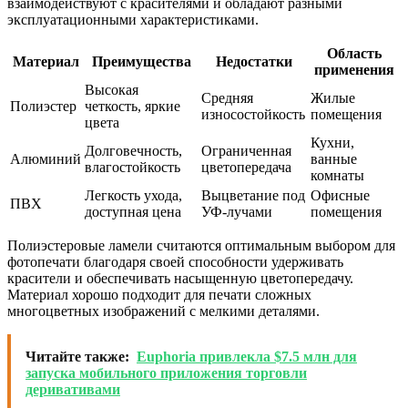
взаимодействуют с красителями и обладают разными
эксплуатационными характеристиками.
Область
Материал
Преимущества
Недостатки
применения
Высокая
Средняя
Жилые
Полиэстер
четкость, яркие
износостойкость
помещения
цвета
Кухни,
Долговечность,
Ограниченная
Алюминий
ванные
влагостойкость
цветопередача
комнаты
Легкость ухода,
Выцветание под
Офисные
ПВХ
доступная цена
УФ-лучами
помещения
Полиэстеровые ламели считаются оптимальным выбором для
фотопечати благодаря своей способности удерживать
красители и обеспечивать насыщенную цветопередачу.
Материал хорошо подходит для печати сложных
многоцветных изображений с мелкими деталями.
Читайте также:
Euphoria привлекла $7.5 млн для
запуска мобильного приложения торговли
деривативами