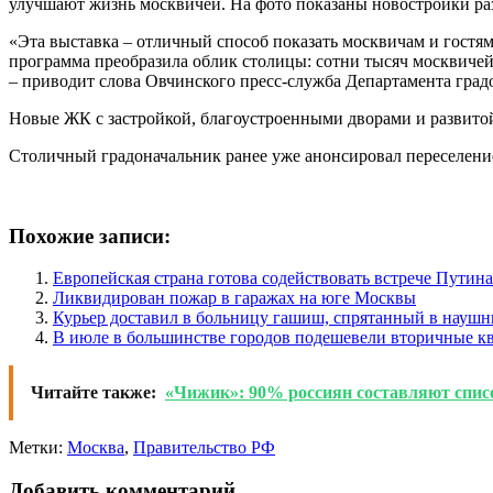
улучшают жизнь москвичей. На фото показаны новостройки ра
«Эта выставка – отличный способ показать москвичам и гост
программа преобразила облик столицы: сотни тысяч москвичей
– приводит слова Овчинского пресс-служба Департамента град
Новые ЖК с застройкой, благоустроенными дворами и развито
Столичный градоначальник ранее уже анонсировал переселени
Похожие записи:
Европейская страна готова содействовать встрече Путин
Ликвидирован пожар в гаражах на юге Москвы
Курьер доставил в больницу гашиш, спрятанный в наушн
В июле в большинстве городов подешевели вторичные к
Читайте также:
«Чижик»: 90% россиян составляют списо
Метки:
Москва
,
Правительство РФ
Добавить комментарий