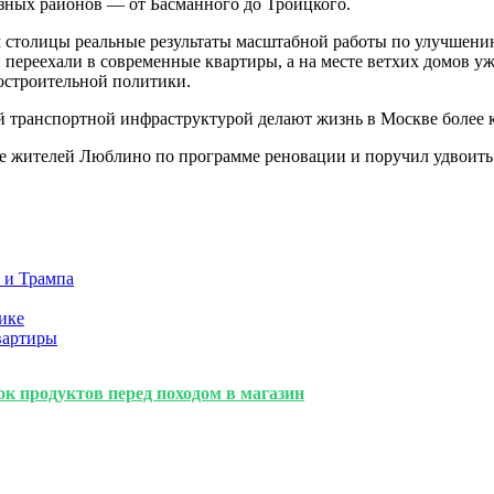
зных районов — от Басманного до Троицкого.
ям столицы реальные результаты масштабной работы по улучшен
 переехали в современные квартиры, а на месте ветхих домов у
остроительной политики.
й транспортной инфраструктурой делают жизнь в Москве более 
е жителей Люблино по программе реновации и поручил удвоить 
а и Трампа
ике
вартиры
к продуктов перед походом в магазин