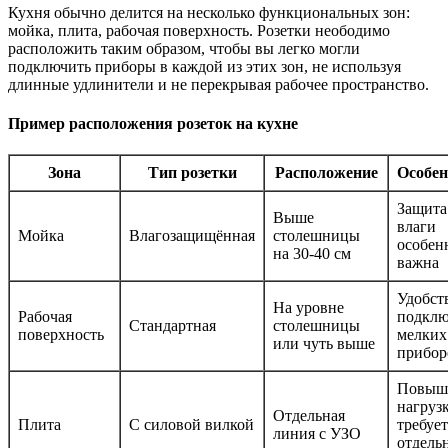
Кухня обычно делится на несколько функциональных зон:
мойка, плита, рабочая поверхность. Розетки неободимо
расположить таким образом, чтобы вы легко могли
подключить приборы в каждой из этих зон, не используя
длинные удлинители и не перекрывая рабочее пространство.
Пример расположения розеток на кухне
Зона
Тип розетки
Расположение
Особен
Защита
Выше
влаги
Мойка
Влагозащищённая
столешницы
особен
на 30-40 см
важна
Удобст
На уровне
Рабочая
подклю
Стандартная
столешницы
поверхность
мелких
или чуть выше
прибор
Повыш
нагруз
Отдельная
Плита
С силовой вилкой
требует
линия с УЗО
отдель