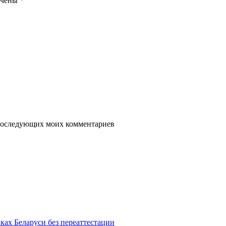
ечены
*
я последующих моих комментариев
ках Беларуси без переаттестации