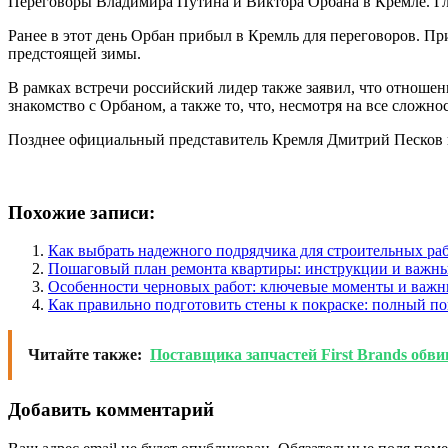
Переговоры Владимира Путина и Виктора Орбана в Кремле. Г
Ранее в этот день Орбан прибыл в Кремль для переговоров. П
предстоящей зимы.
В рамках встречи российский лидер также заявил, что отношен
знакомство с Орбаном, а также то, что, несмотря на все сложн
Позднее официальный представитель Кремля Дмитрий Песков н
Похожие записи:
Как выбрать надежного подрядчика для строительных раб
Пошаговый план ремонта квартиры: инструкции и важны
Особенности черновых работ: ключевые моменты и важ
Как правильно подготовить стены к покраске: полный п
Читайте также:
Поставщика запчастей First Brands об
Добавить комментарий