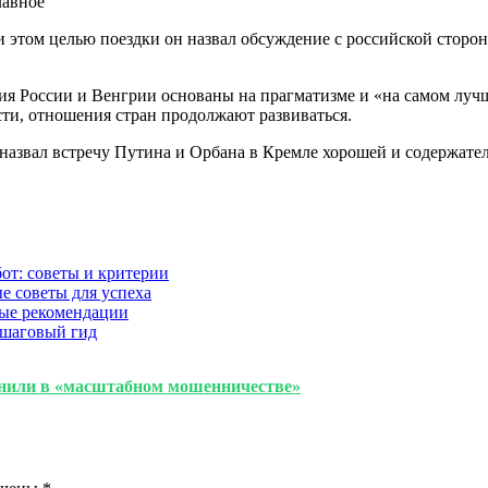
лавное
ри этом целью поездки он назвал обсуждение с российской стор
ия России и Венгрии основаны на прагматизме и «на самом лучш
ости, отношения стран продолжают развиваться.
азвал встречу Путина и Орбана в Кремле хорошей и содержате
от: советы и критерии
е советы для успеха
ные рекомендации
ошаговый гид
винили в «масштабном мошенничестве»