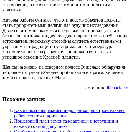
растворения, а не вулканическим или тектоническим
явлениям.
Авторы работы считают, что эти восемь объектов должны
стать приоритетными целями для будущих исследований.
Даже если там не окажется следов жизни, они могут стать
безопасными точками для посадки и временного пребывания
астронавтов, поскольку способны служить естественными
укрытиями от радиации и экстремальных температур.
Наличие таких пещер значительно повышает шансы на
успешное освоение Красной планеты.
Шансы на жизнь: на северном полюсе Энцелада обнаружили
тепловое излучениеУчёные приблизились к разгадке тайны
тёмных полос на склонах Марса
Источник:
lifehacker.ru
Похожие записи:
Как выбрать надежного подрядчика для строительных
работ: советы и критерии
Пошаговый план ремонта квартиры: инструкции и
важные советы для успеха
Особенности черновых работ: ключевые моменты и