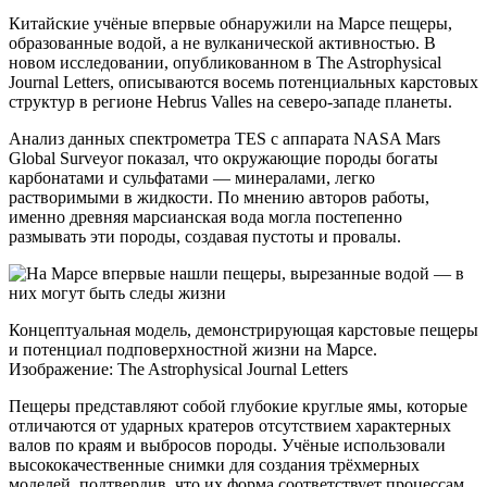
Китайские учёные впервые обнаружили на Марсе пещеры,
образованные водой, а не вулканической активностью. В
новом исследовании, опубликованном в The Astrophysical
Journal Letters, описываются восемь потенциальных карстовых
структур в регионе Hebrus Valles на северо-западе планеты.
Анализ данных спектрометра TES с аппарата NASA Mars
Global Surveyor показал, что окружающие породы богаты
карбонатами и сульфатами — минералами, легко
растворимыми в жидкости. По мнению авторов работы,
именно древняя марсианская вода могла постепенно
размывать эти породы, создавая пустоты и провалы.
Концептуальная модель, демонстрирующая карстовые пещеры
и потенциал подповерхностной жизни на Марсе.
Изображение: The Astrophysical Journal Letters
Пещеры представляют собой глубокие круглые ямы, которые
отличаются от ударных кратеров отсутствием характерных
валов по краям и выбросов породы. Учёные использовали
высококачественные снимки для создания трёхмерных
моделей, подтвердив, что их форма соответствует процессам