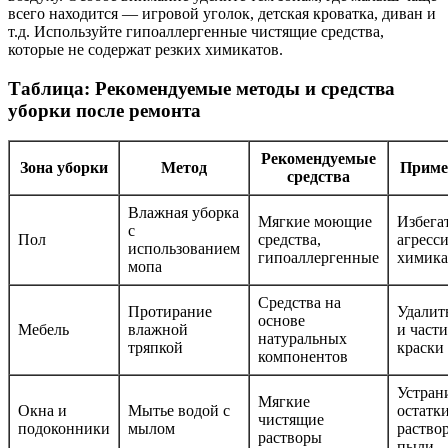
всего находится — игровой уголок, детская кроватка, диван и
т.д. Используйте гипоаллергенные чистящие средства,
которые не содержат резких химикатов.
Таблица: Рекомендуемые методы и средства
уборки после ремонта
Рекомендуемые
Зона уборки
Метод
Приме
средства
Влажная уборка
Мягкие моющие
Избега
с
Пол
средства,
агресс
использованием
гипоаллергенные
химика
мопа
Средства на
Протирание
Удалит
основе
Мебель
влажной
и част
натуральных
тряпкой
краски
компонентов
Устран
Мягкие
Окна и
Мытье водой с
остатк
чистящие
подоконники
мылом
раство
растворы
пыли