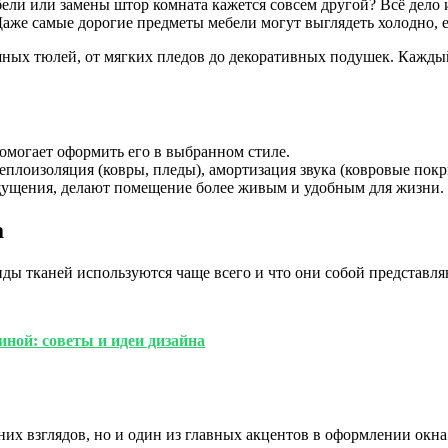
ели или замены штор комната кажется совсем другой? Всё дело и
 Даже самые дорогие предметы мебели могут выглядеть холодно, 
ушных тюлей, от мягких пледов до декоративных подушек. Кажд
омогает оформить его в выбранном стиле.
еплоизоляция (ковры, пледы), амортизация звука (ковровые покр
ущения, делают помещение более живым и удобным для жизни.
а
виды тканей используются чаще всего и что они собой представ
иной: советы и идеи дизайна
них взглядов, но и один из главных акцентов в оформлении окн