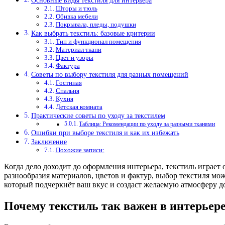
Основные виды текстиля для интерьера
Шторы и тюль
Обивка мебели
Покрывала, пледы, подушки
Как выбрать текстиль: базовые критерии
Тип и функционал помещения
Материал ткани
Цвет и узоры
Фактура
Советы по выбору текстиля для разных помещений
Гостиная
Спальня
Кухня
Детская комната
Практические советы по уходу за текстилем
Таблица: Рекомендации по уходу за разными тканями
Ошибки при выборе текстиля и как их избежать
Заключение
Похожие записи:
Когда дело доходит до оформления интерьера, текстиль играет 
разнообразия материалов, цветов и фактур, выбор текстиля мож
который подчеркнёт ваш вкус и создаст желаемую атмосферу д
Почему текстиль так важен в интерьер