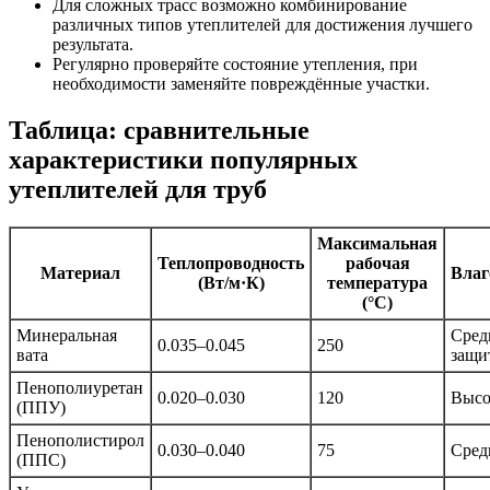
Для сложных трасс возможно комбинирование
различных типов утеплителей для достижения лучшего
результата.
Регулярно проверяйте состояние утепления, при
необходимости заменяйте повреждённые участки.
Таблица: сравнительные
характеристики популярных
утеплителей для труб
Максимальная
Теплопроводность
рабочая
Материал
Влаг
(Вт/м·К)
температура
(°C)
Минеральная
Сред
0.035–0.045
250
вата
защи
Пенополиуретан
0.020–0.030
120
Высо
(ППУ)
Пенополистирол
0.030–0.040
75
Сред
(ППС)