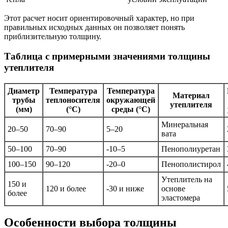
Этот расчет носит ориентировочный характер, но при
правильных исходных данных он позволяет понять
приблизительную толщину.
Таблица с примерными значениями толщины
утеплителя
Диаметр
Температура
Температура
Материал
трубы
теплоносителя
окружающей
утеплителя
(мм)
(°C)
среды (°C)
Минеральная
20–50
70–90
5–20
вата
50–100
70–90
-10–5
Пенополиуретан
100–150
90–120
-20–0
Пенополистирол
Утеплитель на
150 и
120 и более
-30 и ниже
основе
более
эластомера
Особенности выбора толщины