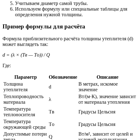
Учитываем диаметр самой трубы.
Используем формулу или специальные таблицы для
определения нужной толщины.
Пример формулы для расчёта
Формула приблизительного расчёта толщины утеплителя (d)
может выглядеть так:
d = (λ × (Tв — Tо)) / Q
Где:
Параметр
Обозначение
Описание
Толщина
В метрах, искомое
d
утеплителя
значение
Теплопроводность
Вт/(м·К), значение зависит
λ
материала
от материала утепления
Температура
Tв
Градусы Цельсия
теплоносителя
Температура
Tо
Градусы Цельсия
окружающей среды
Допустимые потери
Вт/м², зависит от целей и
Q
тепла
условий эксплуатации