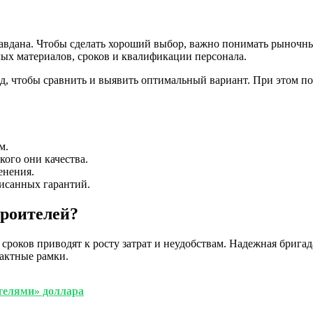
правдана. Чтобы сделать хороший выбор, важно понимать рыночн
мых материалов, сроков и квалификации персонала.
ад, чтобы сравнить и выявить оптимальный вариант. При этом п
м.
кого они качества.
енения.
писанных гарантий.
троителей?
роков приводят к росту затрат и неудобствам. Надежная бригада
рактные рамки.
телями» доллара