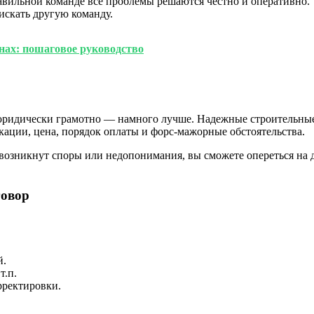
равильной команде все проблемы решаются честно и оперативно.
скать другую команду.
нах: пошаговое руководство
ридически грамотно — намного лучше. Надежные строительные 
кации, цена, порядок оплаты и форс-мажорные обстоятельства.
и возникнут споры или недопонимания, вы сможете опереться н
говор
й.
т.п.
орректировки.