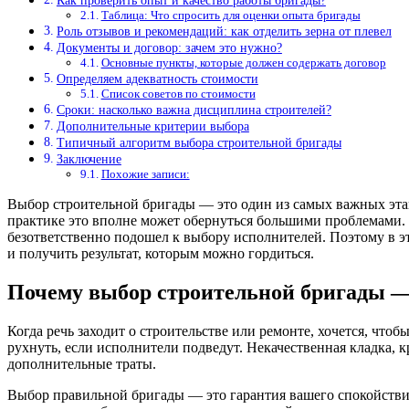
Как проверить опыт и качество работы бригады?
Таблица: Что спросить для оценки опыта бригады
Роль отзывов и рекомендаций: как отделить зерна от плевел
Документы и договор: зачем это нужно?
Основные пункты, которые должен содержать договор
Определяем адекватность стоимости
Список советов по стоимости
Сроки: насколько важна дисциплина строителей?
Дополнительные критерии выбора
Типичный алгоритм выбора строительной бригады
Заключение
Похожие записи:
Выбор строительной бригады — это один из самых важных этап
практике это вполне может обернуться большими проблемами. 
безответственно подошел к выбору исполнителей. Поэтому в э
и получить результат, которым можно гордиться.
Почему выбор строительной бригады —
Когда речь заходит о строительстве или ремонте, хочется, что
рухнуть, если исполнители подведут. Некачественная кладка, 
дополнительные траты.
Выбор правильной бригады — это гарантия вашего спокойствия