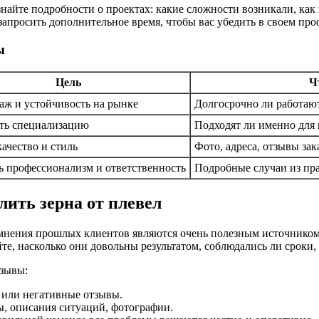
найте подробности о проектах: какие сложности возникали, как
запросить дополнительное время, чтобы вас убедить в своем пр
ы
Цель
Ч
аж и устойчивость на рынке
Долгосрочно ли работают 
ть специализацию
Подходят ли именно для 
ачество и стиль
Фото, адреса, отзывы зак
ь профессионализм и ответственность
Подробные случаи из пр
лить зерна от плевел
о мнения прошлых клиентов являются очень полезным источнико
йте, насколько они довольны результатом, соблюдались ли сроки
тзывы:
 или негативные отзывы.
, описания ситуаций, фотографии.