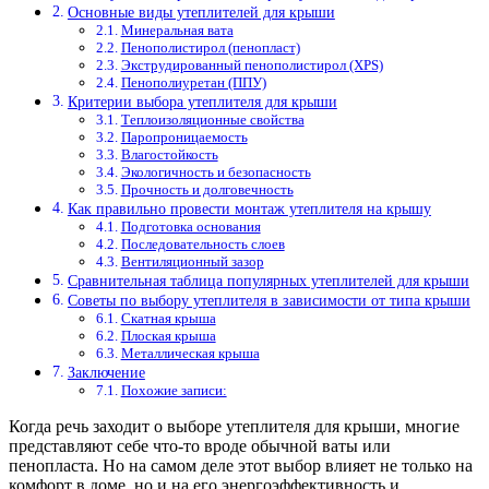
Основные виды утеплителей для крыши
Минеральная вата
Пенополистирол (пенопласт)
Экструдированный пенополистирол (XPS)
Пенополиуретан (ППУ)
Критерии выбора утеплителя для крыши
Теплоизоляционные свойства
Паропроницаемость
Влагостойкость
Экологичность и безопасность
Прочность и долговечность
Как правильно провести монтаж утеплителя на крышу
Подготовка основания
Последовательность слоев
Вентиляционный зазор
Сравнительная таблица популярных утеплителей для крыши
Советы по выбору утеплителя в зависимости от типа крыши
Скатная крыша
Плоская крыша
Металлическая крыша
Заключение
Похожие записи:
Когда речь заходит о выборе утеплителя для крыши, многие
представляют себе что-то вроде обычной ваты или
пенопласта. Но на самом деле этот выбор влияет не только на
комфорт в доме, но и на его энергоэффективность и