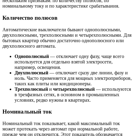
нескольким признакам: по количеству полюсов, по
номинальному току и по характеристике срабатывания.
Количество полюсов
Автоматические выключатели бывают однополюсными,
двухполюсными, трехполюсными и четырехполюсными. Для
бытовых квартир обычно достаточно однополюсного или
двухполюсного автомата.
Однополюсный
— отключает одну фазу, чаще всего
используется для отдельно взятой электросети,
например, освещения.
Двухполюсный
— отключает сразу две линии, фазу и
ноль. Часто применяется для мощных электроприборов,
таких как плиты или кондиционеры.
Трехполюсный
и
четырехполюсный
— используются
в трехфазных сетях, в основном в промышленных
условиях, редко нужны в квартирах.
Номинальный ток
Номинальный ток показывает, какой максимальный ток
может протекать через автомат при нормальной работе,
прежде чем он отключится. Этот показатель обозначается