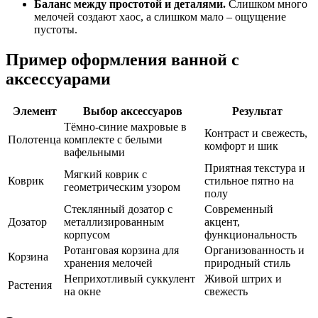
Баланс между простотой и деталями.
Слишком много
мелочей создают хаос, а слишком мало – ощущение
пустоты.
Пример оформления ванной с
аксессуарами
Элемент
Выбор аксессуаров
Результат
Тёмно-синие махровые в
Контраст и свежесть,
Полотенца
комплекте с белыми
комфорт и шик
вафельными
Приятная текстура и
Мягкий коврик с
Коврик
стильное пятно на
геометрическим узором
полу
Стеклянный дозатор с
Современный
Дозатор
металлизированным
акцент,
корпусом
функциональность
Ротанговая корзина для
Организованность и
Корзина
хранения мелочей
природный стиль
Неприхотливый суккулент
Живой штрих и
Растения
на окне
свежесть