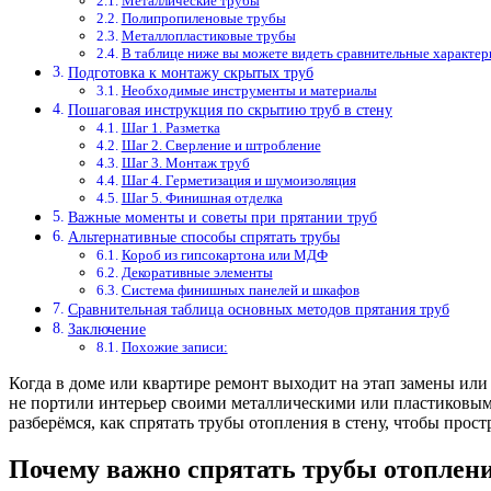
Металлические трубы
Полипропиленовые трубы
Металлопластиковые трубы
В таблице ниже вы можете видеть сравнительные характер
Подготовка к монтажу скрытых труб
Необходимые инструменты и материалы
Пошаговая инструкция по скрытию труб в стену
Шаг 1. Разметка
Шаг 2. Сверление и штробление
Шаг 3. Монтаж труб
Шаг 4. Герметизация и шумоизоляция
Шаг 5. Финишная отделка
Важные моменты и советы при прятании труб
Альтернативные способы спрятать трубы
Короб из гипсокартона или МДФ
Декоративные элементы
Система финишных панелей и шкафов
Сравнительная таблица основных методов прятания труб
Заключение
Похожие записи:
Когда в доме или квартире ремонт выходит на этап замены или
не портили интерьер своими металлическими или пластиковыми
разберёмся, как спрятать трубы отопления в стену, чтобы про
Почему важно спрятать трубы отоплен