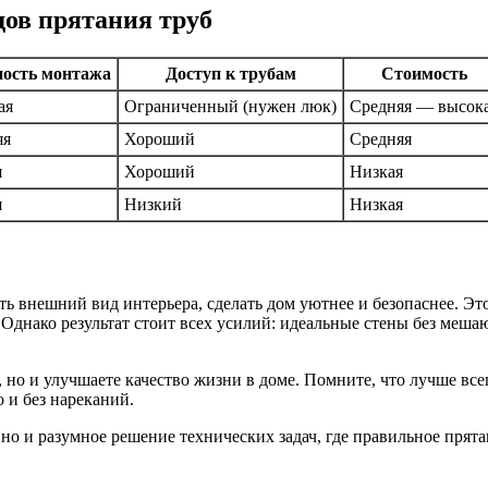
ов прятания труб
ость монтажа
Доступ к трубам
Стоимость
ая
Ограниченный (нужен люк)
Средняя — высок
яя
Хороший
Средняя
я
Хороший
Низкая
я
Низкий
Низкая
ь внешний вид интерьера, сделать дом уютнее и безопаснее. Эт
днако результат стоит всех усилий: идеальные стены без мешаю
ы, но и улучшаете качество жизни в доме. Помните, что лучше вс
 и без нареканий.
 но и разумное решение технических задач, где правильное прят