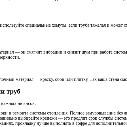
 используйте специальные хомуты, если труба тяжёлая и может 
атериал — он смягчит вибрации и снизит шум при работе систе
верхности.
чный материал — краску, обои или плитку. Так ваша стена смож
и труб
о важных нюансов:
ерки и ремонта системы отопления. Полное замуровывание без 
равильно выбирайте крепежи — это продлит срок службы систе
кациях, прокладку лучше выполнять в гофре для дополнительно