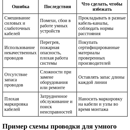
Что сделать, чтобы
Ошибка
Последствия
избежать
Смешивание
Прокладывать в разные
Помехи, сбои в
силовых и
кабель-каналы,
работе умных
слаботочных
соблюдать нормы
устройств
кабелей
расстояния
Перегрев,
Покупать
Использование
пожарная
сертифицированные
некачественных
опасность,
материалы
проводов
плохая работа
проверенных
системы
производителей
Сложности при
Отсутствие
замене
Оставлять запас длины
запаса
оборудования
каждой линии
проводов
или ремонте
Затрудненное
Плохая
Наносить маркировку
обслуживание и
маркировка
на кабели и узлы во
поиск
кабелей
время монтажа
неисправностей
Пример схемы проводки для умного