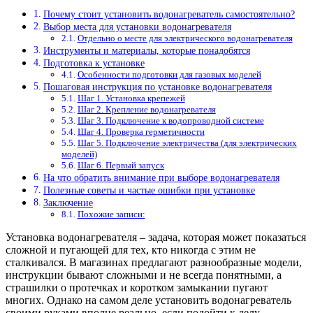
Почему стоит установить водонагреватель самостоятельно?
Выбор места для установки водонагревателя
Отдельно о месте для электрического водонагревателя
Инструменты и материалы, которые понадобятся
Подготовка к установке
Особенности подготовки для газовых моделей
Пошаговая инструкция по установке водонагревателя
Шаг 1. Установка крепежей
Шаг 2. Крепление водонагревателя
Шаг 3. Подключение к водопроводной системе
Шаг 4. Проверка герметичности
Шаг 5. Подключение электричества (для электрических
моделей)
Шаг 6. Первый запуск
На что обратить внимание при выборе водонагревателя
Полезные советы и частые ошибки при установке
Заключение
Похожие записи:
Установка водонагревателя – задача, которая может показаться
сложной и пугающей для тех, кто никогда с этим не
сталкивался. В магазинах предлагают разнообразные модели,
инструкции бывают сложными и не всегда понятными, а
страшилки о протечках и коротком замыкании пугают
многих. Однако на самом деле установить водонагреватель
своими руками вполне реально, если подойти к делу