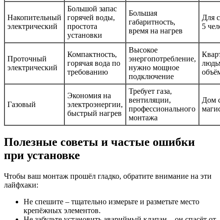
Большой запас
Большая
Накопительный
горячей воды,
Для с
габаритность,
электрический
простота
5 чел
время на нагрев
установки
Высокое
Компактность,
Кварт
Проточный
энергопотребление,
горячая вода по
людь
электрический
нужно мощное
требованию
объё
подключение
Требует газа,
Экономия на
вентиляции,
Дом 
Газовый
электроэнергии,
профессионального
маги
быстрый нагрев
монтажа
Полезные советы и частые ошибки
при установке
Чтобы ваш монтаж прошёл гладко, обратите внимание на эти
лайфхаки:
Не спешите – тщательно измерьте и разметьте место
крепёжных элементов.
Не забудьте установить аварийный клапан – он спасёт от