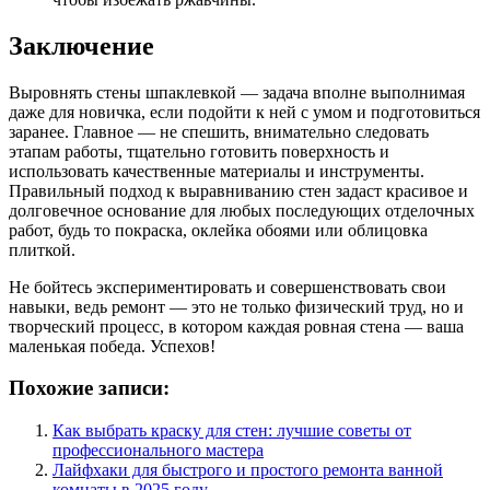
Заключение
Выровнять стены шпаклевкой — задача вполне выполнимая
даже для новичка, если подойти к ней с умом и подготовиться
заранее. Главное — не спешить, внимательно следовать
этапам работы, тщательно готовить поверхность и
использовать качественные материалы и инструменты.
Правильный подход к выравниванию стен задаст красивое и
долговечное основание для любых последующих отделочных
работ, будь то покраска, оклейка обоями или облицовка
плиткой.
Не бойтесь экспериментировать и совершенствовать свои
навыки, ведь ремонт — это не только физический труд, но и
творческий процесс, в котором каждая ровная стена — ваша
маленькая победа. Успехов!
Похожие записи:
Как выбрать краску для стен: лучшие советы от
профессионального мастера
Лайфхаки для быстрого и простого ремонта ванной
комнаты в 2025 году