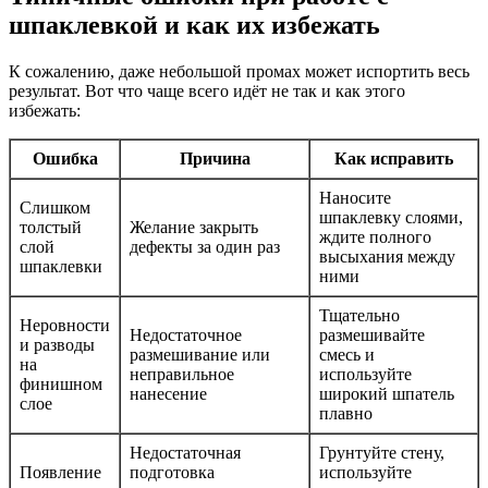
шпаклевкой и как их избежать
К сожалению, даже небольшой промах может испортить весь
результат. Вот что чаще всего идёт не так и как этого
избежать:
Ошибка
Причина
Как исправить
Наносите
Слишком
шпаклевку слоями,
толстый
Желание закрыть
ждите полного
слой
дефекты за один раз
высыхания между
шпаклевки
ними
Тщательно
Неровности
Недостаточное
размешивайте
и разводы
размешивание или
смесь и
на
неправильное
используйте
финишном
нанесение
широкий шпатель
слое
плавно
Недостаточная
Грунтуйте стену,
Появление
подготовка
используйте