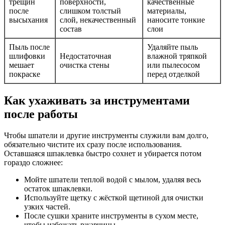
трещин
поверхности,
качественные
после
слишком толстый
материалы,
высыхания
слой, некачественный
наносите тонкие
состав
слои
Пыль после
Удаляйте пыль
шлифовки
Недостаточная
влажной тряпкой
мешает
очистка стены
или пылесосом
покраске
перед отделкой
Как ухаживать за инструментами
после работы
Чтобы шпатели и другие инструменты служили вам долго,
обязательно чистите их сразу после использования.
Оставшаяся шпаклевка быстро сохнет и убирается потом
гораздо сложнее:
Мойте шпатели теплой водой с мылом, удаляя весь
остаток шпаклевки.
Используйте щетку с жёсткой щетиной для очистки
узких частей.
После сушки храните инструменты в сухом месте,
чтобы избежать ржавчины.