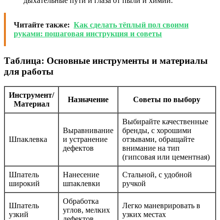
дыхательные пути и глаза от пыли и химии.
Читайте также:
Как сделать тёплый пол своими
руками: пошаговая инструкция и советы
Таблица: Основные инструменты и материалы
для работы
Инструмент/
Назначение
Советы по выбору
Материал
Выбирайте качественные
Выравнивание
бренды, с хорошими
Шпаклевка
и устранение
отзывами, обращайте
дефектов
внимание на тип
(гипсовая или цементная)
Шпатель
Нанесение
Стальной, с удобной
широкий
шпаклевки
ручкой
Обработка
Шпатель
Легко маневрировать в
углов, мелких
узкий
узких местах
дефектов