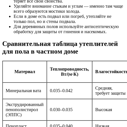
теряет все свои свойства.
Уделяйте внимание стыкам и углам — именно там чаще
всего образуются мостики холода.
Если в доме есть подвал или погреб, утепляйте не
только пол, но и стены подвала.
Для деревянных полов используйте антисептическую
обработку для защиты от гниения и насекомых.
Сравнительная таблица утеплителей
для пола в частном доме
Теплопроводность,
Материал
Влагостойкост
Вт/(м·К)
Средняя,
Минеральная вата
0.035–0.042
требует защиты
Экструдированный
пенополистирол
0.030–0.035
Высокая
(ЭППС)
Пенопласт
0.035–0.040
Низкая