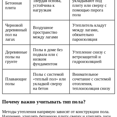
Твёрдая основа,
укладывают под
Бетонная
устойчива к
плиту или сверху с
плита
нагрузкам
помощью пирога
пола
Черновой
Утеплитель кладут
Воздушное
деревянный
между лагами,
пространство
пол на
обязательно
между лагами
лагах
пароизоляция
Полы в доме без
Деревянные
Утепление снизу с
подвала или с
полы на
ветрозащитой и
низким
грунте
гидроизоляцией
фундаментом
Полы с системой
Внимательное
Плавающие
«теплый пол» или
сочетание с системой
полы
укладкой сверху
отопления,
на бетон
теплоизоляция снизу
Почему важно учитывать тип пола?
Методы утепления напрямую зависят от конструкции пола.
Например, утеплять бетонную плиту сверху и утеплять лаги