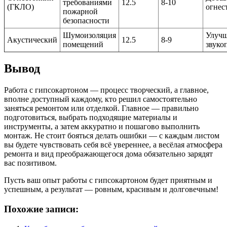
требованиями
12.5
8-10
(ГКЛО)
огнес
пожарной
безопасности
Шумоизоляция
Улуч
Акустический
12.5
8-9
помещений
звуко
Вывод
Работа с гипсокартоном — процесс творческий, а главное,
вполне доступный каждому, кто решил самостоятельно
заняться ремонтом или отделкой. Главное — правильно
подготовиться, выбрать подходящие материалы и
инструменты, а затем аккуратно и пошагово выполнить
монтаж. Не стоит бояться делать ошибки — с каждым листом
вы будете чувствовать себя всё увереннее, а весёлая атмосфера
ремонта и вид преображающегося дома обязательно зарядят
вас позитивом.
Пусть ваш опыт работы с гипсокартоном будет приятным и
успешным, а результат — ровным, красивым и долговечным!
Похожие записи: