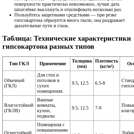
поверхности практически невозможно, лучше дать
шпатлёвке высохнуть и отшлифовать несколько раз.
Пользуйтесь защитными средствами — при резке
гипсокартона образуется много пыли, она раздражает
дыхательные пути и глаза.
Таблица: Технические характеристики
гипсокартона разных типов
Толщина
Плотность
Тип ГКЛ
Применение
Ос
(мм)
(кг/м²)
Для стен и
Обычный
потолков в
Стан
9.5, 12.5
6.5-8
(ГКЛ)
сухих
гипсо
помещениях
Ванные
Влагостойкий
комнаты,
Повы
9.5, 12.5
7-9
(ГКЛВ)
кухни,
влаго
подвалы
Помещения с
повышенными
Огнестойкий
Добав