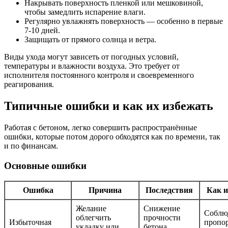
Накрывать поверхность пленкой или мешковиной,
чтобы замедлить испарение влаги.
Регулярно увлажнять поверхность — особенно в первые
7-10 дней.
Защищать от прямого солнца и ветра.
Виды ухода могут зависеть от погодных условий,
температуры и влажности воздуха. Это требует от
исполнителя постоянного контроля и своевременного
реагирования.
Типичные ошибки и как их избежать
Работая с бетоном, легко совершить распространённые
ошибки, которые потом дорого обходятся как по времени, так
и по финансам.
Основные ошибки
Ошибка
Причина
Последствия
Как и
Желание
Снижение
Соблю
облегчить
прочности
Избыточная
пропо
укладку или
бетона,