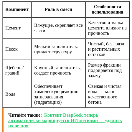
Особенности
Компонент
Роль в смеси
использования
Качество и марка
Вяжущее, скрепляет все
Цемент
цемента влияют на
части
прочность
Чистый, без грязи
Мелкий заполнитель,
Песок
и растительных
придает структуру
остатков
Размер фракции
Щебень /
Крупный заполнитель,
подбирается под
гравий
создает прочность
задачу
Обеспечивает
Свежая и чистая
химическую реакцию
вода — залог
Вода
затвердевания
качественного
(гидратацию)
бетона
Читайте также:
Контент DeepSeek теперь
автоматически маркируется ИИ-метками — удалить
их нельзя