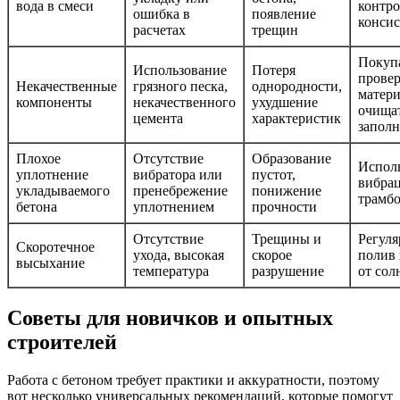
вода в смеси
контро
ошибка в
появление
конси
расчетах
трещин
Покуп
Использование
Потеря
прове
Некачественные
грязного песка,
однородности,
матери
компоненты
некачественного
ухудшение
очища
цемента
характеристик
заполн
Плохое
Отсутствие
Образование
Исполь
уплотнение
вибратора или
пустот,
вибра
укладываемого
пренебрежение
понижение
трамб
бетона
уплотнением
прочности
Отсутствие
Трещины и
Регул
Скоротечное
ухода, высокая
скорое
полив 
высыхание
температура
разрушение
от сол
Советы для новичков и опытных
строителей
Работа с бетоном требует практики и аккуратности, поэтому
вот несколько универсальных рекомендаций, которые помогут