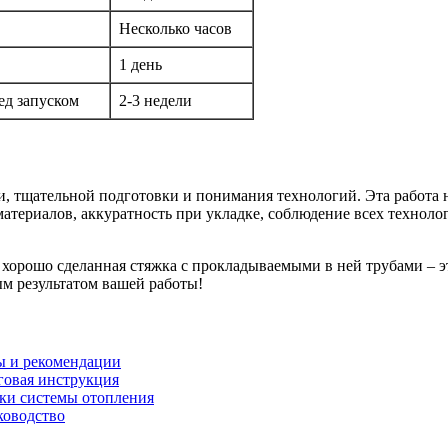
Несколько часов
1 день
ед запуском
2-3 недели
и, тщательной подготовки и понимания технологий. Эта работа
атериалов, аккуратность при укладке, соблюдение всех техноло
ь хорошо сделанная стяжка с прокладываемыми в ней трубами – 
ым результатом вашей работы!
ты и рекомендации
говая инструкция
тки системы отопления
ководство