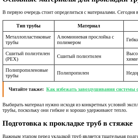
В первую очередь стоит определиться с материалами. Сегодня 
Тип трубы
Материал
Металлопластиковые
Алюминиевая прослойка с
Гибки
трубы
полимером
Сшитый полиэтилен
Высок
Сшитый полиэтилен
(PEX)
хими
Полипропиленовые
Полипропилен
Недо
трубы
Читайте также:
Как избежать завоздушивания системы 
Выбирать материал нужно исходя из конкретных условий эксп
трубы, поскольку они гибкие и хорошо удерживают тепло.
Подготовка к прокладке труб в стяжке
Важным этапом перед укладкой труб является тщательная подг