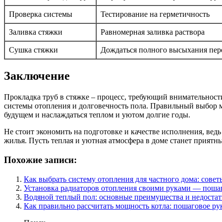
Проверка системы
Тестирование на герметичность
Заливка стяжки
Равномерная заливка раствора
Сушка стяжки
Дождаться полного высыхания пер
Заключение
Прокладка труб в стяжке – процесс, требующий внимательност
системы отопления и долговечность пола. Правильный выбор м
будущем и наслаждаться теплом и уютом долгие годы.
Не стоит экономить на подготовке и качестве исполнения, вед
жилья. Пусть теплая и уютная атмосфера в доме станет приятн
Похожие записи:
Как выбрать систему отопления для частного дома: сове
Установка радиаторов отопления своими руками — поша
Водяной теплый пол: основные преимущества и недоста
Как правильно рассчитать мощность котла: пошаговое ру