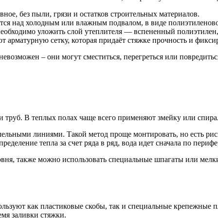
овное, без пыли, грязи и остатков строительных материалов.
ется над холодным или влажным подвалом, в виде полиэтиленов
 необходимо уложить слой утеплителя — вспененный полиэтилен
ют арматурную сетку, которая придаёт стяжке прочность и фикси
евозможен – они могут сместиться, перегреться или повредитьс
 труб. В теплых полах чаще всего применяют змейку или спирал
ельными линиями. Такой метод проще монтировать, но есть риск
ределение тепла за счет ряда в ряд, вода идет сначала по перифе
овня, также можно использовать специальные шпагаты или мелк
ользуют как пластиковые скобы, так и специальные крепежные
емя заливки стяжки.