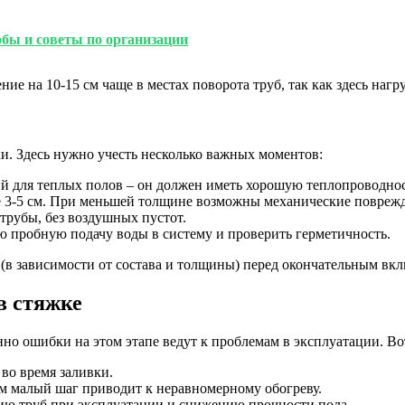
собы и советы по организации
е на 10-15 см чаще в местах поворота труб, так как здесь нагр
и. Здесь нужно учесть несколько важных моментов:
й для теплых полов – он должен иметь хорошую теплопроводнос
 3-5 см. При меньшей толщине возможны механические поврежде
трубы, без воздушных пустот.
ю пробную подачу воды в систему и проверить герметичность.
 (в зависимости от состава и толщины) перед окончательным вк
в стяжке
но ошибки на этом этапе ведут к проблемам в эксплуатации. Во
во время заливки.
 малый шаг приводит к неравномерному обогреву.
ию труб при эксплуатации и снижению прочности пола.