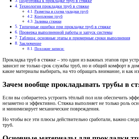
Подготовка к прокладке труб в стяжке
Технология прокладки труб в стяжке
Разметка и схема укладки труб
Крепление труб
Заливка стяжки
Типичные ошибки при прокладке труб в стяжке
Проверка выполненной работы и запуск системы
Таблица: основные этапы и примерные сроки выполнения
Заключение
Похожие записи:
Прокладка труб в стяжке – это один из важных этапов при уст
зависит не только срок службы труб, но и общий комфорт в до
какие материалы выбирать, на что обращать внимание, и как 
Зачем вообще прокладывать трубы в с
Если вы собираетесь устроить тёплый пол или обеспечить эффе
незаметно и эффективно. Стяжка выполняет не только роль ос
и минимизирует механические повреждения.
Но чтобы все эти плюсы действительно сработали, важно след
труб.
Основные материалы для прокладки тр