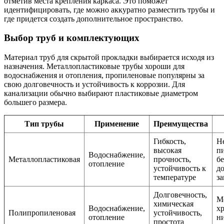
отметив места крепления каркаса. Это поможет
идентифицировать, где можно аккуратно разместить трубы и
где придется создать дополнительное пространство.
Выбор труб и комплектующих
Материал труб для скрытой прокладки выбирается исходя из
назначения. Металлопластиковые трубы хороши для
водоснабжения и отопления, пропиленовые популярны за
свою долговечность и устойчивость к коррозии. Для
канализации обычно выбирают пластиковые диаметром
большего размера.
Тип трубы
Применение
Преимущества
Гибкость,
Н
высокая
п
Водоснабжение,
Металлопластиковая
прочность,
бе
отопление
устойчивость к
д
температуре
з
Долговечность,
М
химическая
Водоснабжение,
х
Полипропиленовая
устойчивость,
отопление
н
простота