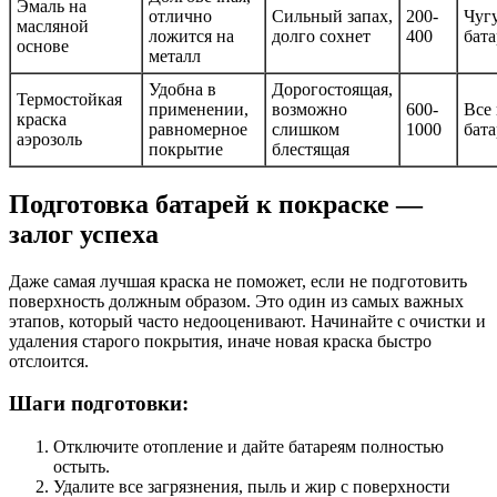
Эмаль на
отлично
Сильный запах,
200-
Чуг
масляной
ложится на
долго сохнет
400
бат
основе
металл
Удобна в
Дорогостоящая,
Термостойкая
применении,
возможно
600-
Все
краска
равномерное
слишком
1000
бат
аэрозоль
покрытие
блестящая
Подготовка батарей к покраске —
залог успеха
Даже самая лучшая краска не поможет, если не подготовить
поверхность должным образом. Это один из самых важных
этапов, который часто недооценивают. Начинайте с очистки и
удаления старого покрытия, иначе новая краска быстро
отслоится.
Шаги подготовки:
Отключите отопление и дайте батареям полностью
остыть.
Удалите все загрязнения, пыль и жир с поверхности