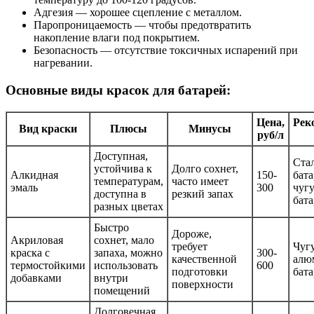
Адгезия — хорошее сцепление с металлом.
Паропроницаемость — чтобы предотвратить
накопление влаги под покрытием.
Безопасность — отсутствие токсичных испарений при
нагревании.
Основные виды красок для батарей:
Цена,
Рек
Вид краски
Плюсы
Минусы
руб/л
Доступная,
Ста
устойчива к
Долго сохнет,
Алкидная
150-
бата
температурам,
часто имеет
эмаль
300
чуг
доступна в
резкий запах
бат
разных цветах
Быстро
Дороже,
Акриловая
сохнет, мало
требует
Чуг
краска с
запаха, можно
300-
качественной
алю
термостойкими
использовать
600
подготовки
бат
добавками
внутри
поверхности
помещений
Долговечная,