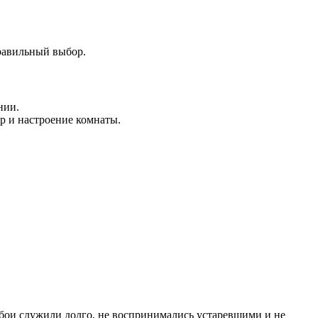
равильный выбор.
нии.
р и настроение комнаты.
обои служили долго, не воспринимались устаревшими и не