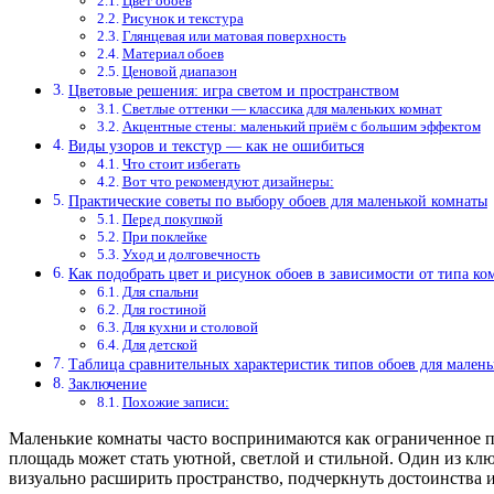
Цвет обоев
Рисунок и текстура
Глянцевая или матовая поверхность
Материал обоев
Ценовой диапазон
Цветовые решения: игра светом и пространством
Светлые оттенки — классика для маленьких комнат
Акцентные стены: маленький приём с большим эффектом
Виды узоров и текстур — как не ошибиться
Что стоит избегать
Вот что рекомендуют дизайнеры:
Практические советы по выбору обоев для маленькой комнаты
Перед покупкой
При поклейке
Уход и долговечность
Как подобрать цвет и рисунок обоев в зависимости от типа ко
Для спальни
Для гостиной
Для кухни и столовой
Для детской
Таблица сравнительных характеристик типов обоев для мален
Заключение
Похожие записи:
Маленькие комнаты часто воспринимаются как ограниченное про
площадь может стать уютной, светлой и стильной. Один из кл
визуально расширить пространство, подчеркнуть достоинства и