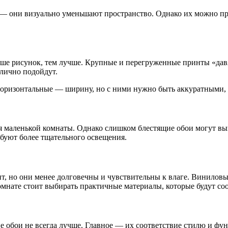
— они визуально уменьшают пространство. Однако их можно при
ьше рисунок, тем лучше. Крупные и перегруженные принты «давя
тлично подойдут.
горизонтальные — ширину, но с ними нужно быть аккуратными, ч
ля маленькой комнаты. Однако слишком блестящие обои могут выг
буют более тщательного освещения.
, но они менее долговечны и чувствительны к влаге. Виниловы
мнате стоит выбирать практичные материалы, которые будут соо
е обои не всегда лучше. Главное — их соответствие стилю и фу