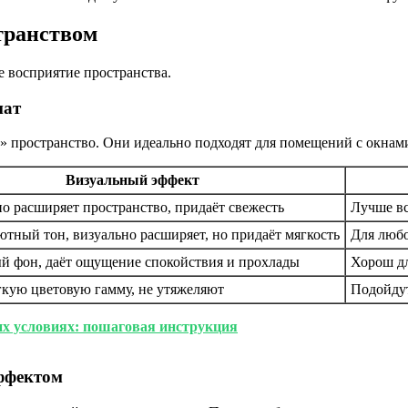
транством
е восприятие пространства.
нат
 пространство. Они идеально подходят для помещений с окнами,
Визуальный эффект
о расширяет пространство, придаёт свежесть
Лучше вс
тный тон, визуально расширяет, но придаёт мягкость
Для любо
й фон, даёт ощущение спокойствия и прохлады
Хорош д
гкую цветовую гамму, не утяжеляют
Подойдут
их условиях: пошаговая инструкция
ффектом