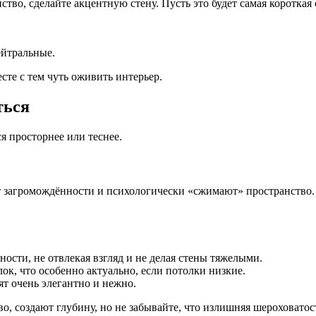
тво, сделайте акцентную стену. Пусть это будет самая короткая ст
ейтральные.
те с тем чуть оживить интерьер.
ться
я просторнее или теснее.
 загромождённости и психологически «сжимают» пространство. 
ости, не отвлекая взгляд и не делая стены тяжелыми.
к, что особенно актуально, если потолки низкие.
т очень элегантно и нежно.
, создают глубину, но не забывайте, что излишняя шероховатос