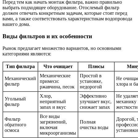
Перед тем как начать монтаж фильтра, важно правильно
выбрать подходящее оборудование. Отослемый фильтр
должен отвечать конкретным задачам, которые стоят перед
вами, а также соответствовать характеристикам водопровода
вашего дома.
Виды фильтров и их особенности
Рынок предлагает множество вариантов, но основными
категориями являются:
Тип фильтра
Что очищает
Плюсы
Мин
Механические
Простой в
Механический
Не очищае
примеси:
установке,
фильтр
хлора и б
ржавчина, песок
недорогой
Хлор,
Эффективно
Не удаляе
Угольный
неприятный
улучшает вкус,
механику 
фильтр
запах и вкус
снижает запах
жесткости
Все виды
Фильтр
Дорогой, 
загрязнений,
Полная
обратного
професси
включая
очистка воды
осмоса
установки
микроорганизмы