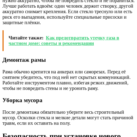
нужно аккуратно, чтобы не повредить стекло и не пораниться.
Лучше работать вдвоём: один человек держит створку, другой
аккуратно снимает крепления. Если стекло треснуло или есть
риск его выпадения, используйте специальные присоски и
защитные плёнки.
Читайте также:
Как предотвратить утечку газа в
частном доме: советы и рекомендации
Демонтаж рамы
Рама обычно крепится на анкерах или саморезах. Перед её
снятием убедитесь, что под ней нет скрытых коммуникаций.
Работайте инструментом плавно, избегая резких движений,
чтобы не повредить стены и не уронить раму.
Уборка мусора
После демонтажа обязательно уберите весь строительный
мусор. Осколки стекла и мелкие детали могут стать причиной
травм, если их оставить на полу.
Безопасность при установке нового