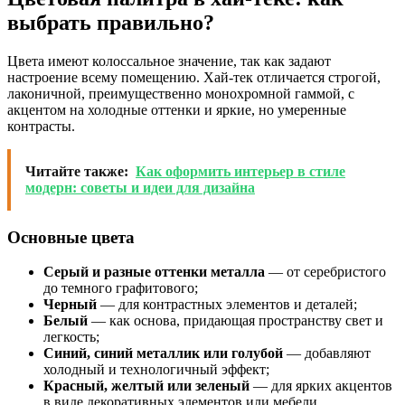
выбрать правильно?
Цвета имеют колоссальное значение, так как задают
настроение всему помещению. Хай-тек отличается строгой,
лаконичной, преимущественно монохромной гаммой, с
акцентом на холодные оттенки и яркие, но умеренные
контрасты.
Читайте также:
Как оформить интерьер в стиле
модерн: советы и идеи для дизайна
Основные цвета
Серый и разные оттенки металла
— от серебристого
до темного графитового;
Черный
— для контрастных элементов и деталей;
Белый
— как основа, придающая пространству свет и
легкость;
Синий, синий металлик или голубой
— добавляют
холодный и технологичный эффект;
Красный, желтый или зеленый
— для ярких акцентов
в виде декоративных элементов или мебели.