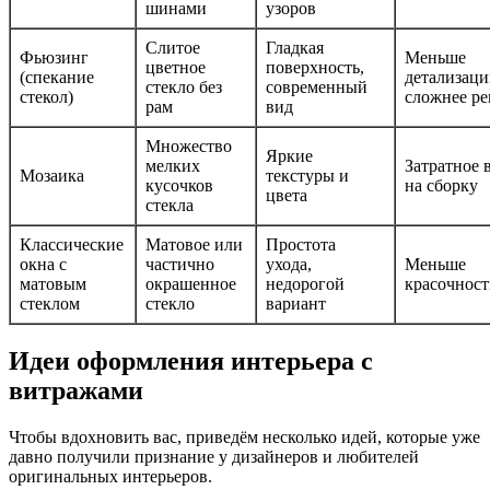
шинами
узоров
Слитое
Гладкая
Фьюзинг
Меньше
цветное
поверхность,
(спекание
детализаци
стекло без
современный
стекол)
сложнее р
рам
вид
Множество
Яркие
мелких
Затратное 
Мозаика
текстуры и
кусочков
на сборку
цвета
стекла
Классические
Матовое или
Простота
окна с
частично
ухода,
Меньше
матовым
окрашенное
недорогой
красочнос
стеклом
стекло
вариант
Идеи оформления интерьера с
витражами
Чтобы вдохновить вас, приведём несколько идей, которые уже
давно получили признание у дизайнеров и любителей
оригинальных интерьеров.