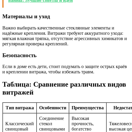
ванны: лучшие советы и идеи
Материалы и уход
Важно выбирать качественные стеклянные элементы и
надёжные крепления. Витражи требуют аккуратного ухода:
мягкая влажная тряпка, отсутствие агрессивных химикатов и
регулярная проверка креплений.
Безопасность
Если в доме есть дети, стоит подумать о защите острых краёв
и креплении витража, чтобы избежать травм.
Таблица: Сравнение различных видов
витражей
Тип витража
Особенности
Преимущества
Недоста
Соединение
Высокая
Классический
стекол
прочность,
Тяжеловесн
свинцовый
свинцовыми
богатство
высокая це