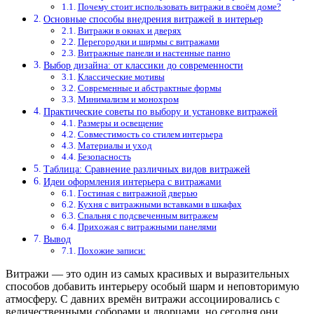
Почему стоит использовать витражи в своём доме?
Основные способы внедрения витражей в интерьер
Витражи в окнах и дверях
Перегородки и ширмы с витражами
Витражные панели и настенные панно
Выбор дизайна: от классики до современности
Классические мотивы
Современные и абстрактные формы
Минимализм и монохром
Практические советы по выбору и установке витражей
Размеры и освещение
Совместимость со стилем интерьера
Материалы и уход
Безопасность
Таблица: Сравнение различных видов витражей
Идеи оформления интерьера с витражами
Гостиная с витражной дверью
Кухня с витражными вставками в шкафах
Спальня с подсвеченным витражем
Прихожая с витражными панелями
Вывод
Похожие записи:
Витражи — это один из самых красивых и выразительных
способов добавить интерьеру особый шарм и неповторимую
атмосферу. С давних времён витражи ассоциировались с
величественными соборами и дворцами, но сегодня они