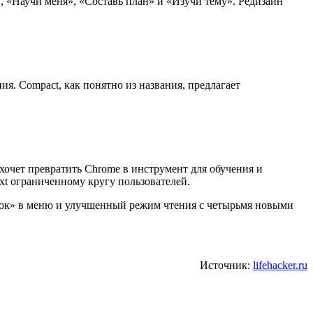
, «Научи меня», «Составь план» и «Изучи тему». Редизайн
я. Compact, как понятно из названия, предлагает
хочет превратить Chrome в инструмент для обучения и
t ограниченному кругу пользователей.
ладок» в меню и улучшенный режим чтения с четырьмя новыми
Источник:
lifehacker.ru