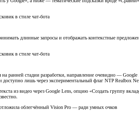
ть у Google», а ниже — тематические подсказки вроде «Сравни»
принимать длинные запросы и отображать контекстные предложени
 на ранней стадии разработки, направление очевидно — Google 
 доступно лишь через экспериментальный флаг NTP Realbox Nex
 текста из видео через Google Lens, опцию «Создать группу вк
звестно.
e отложила облегчённый Vision Pro — ради умных очков