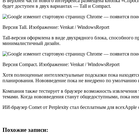
В верхней части нового интерфейса размещена кнопка «Спроси
будет доступен в двух вариантах — Tall и Compact.
Версия Tall. Изображение: Venkat / WindowsReport
Tall-версия оформлена в виде двухрядного блока, способного 
минималистичный дизайн.
Версия Compact. Изображение: Venkat / WindowsReport
Хотя полноценные интеллектуальные подсказки пока находятся
планирования. Нововведение пока не внедрено по умолчанию и
Компания также тестирует в браузере возможность извлечения
темами. Когда нововведения станут общедоступными, пока неи
ИИ-браузер Comet от Perplexity стал бесплатным для всехAppl
Похожие записи: