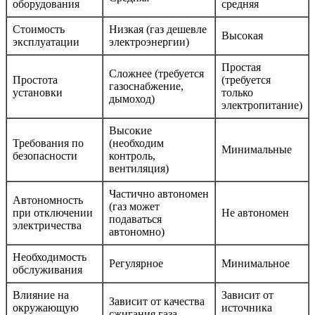
оборудования
средняя
Стоимость
Низкая (газ дешевле
Высокая
эксплуатации
электроэнергии)
Простая
Сложнее (требуется
Простота
(требуется
газоснабжение,
установки
только
дымоход)
электропитание)
Высокие
Требования по
(необходим
Минимальные
безопасности
контроль,
вентиляция)
Частично автономен
Автономность
(газ может
при отключении
Не автономен
подаваться
электричества
автономно)
Необходимость
Регулярное
Минимальное
обслуживания
Влияние на
Зависит от
Зависит от качества
окружающую
источника
сжигания газа