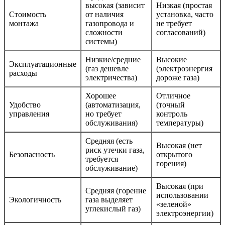
высокая (зависит
Низкая (простая
Стоимость
от наличия
установка, часто
монтажа
газопровода и
не требует
сложности
согласований)
системы)
Низкие/средние
Высокие
Эксплуатационные
(газ дешевле
(электроэнергия
расходы
электричества)
дороже газа)
Хорошее
Отличное
Удобство
(автоматизация,
(точный
управления
но требует
контроль
обслуживания)
температуры)
Средняя (есть
Высокая (нет
риск утечки газа,
Безопасность
открытого
требуется
горения)
обслуживание)
Высокая (при
Средняя (горение
использовании
Экологичность
газа выделяет
«зеленой»
углекислый газ)
электроэнергии)