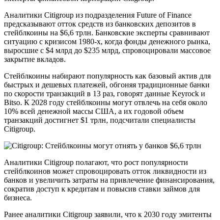
Аналитики Citigroup из подразделения Future of Finance
предсказывают отток средств из банковских депозитов в
стейблкоины на $6,6 трлн. Банковские эксперты сравнивают
ситуацию с кризисом 1980-х, когда фонды денежного рынка,
выросшие с $4 млрд до $235 млрд, спровоцировали массовое
закрытие вкладов.
Стейблкоины набирают популярность как базовый актив для
быстрых и дешевых платежей, обгоняя традиционные банки
по скорости транзакций в 13 раз, говорят данные Keyrock и
Bitso. К 2028 году стейблкоины могут отвлечь на себя около
10% всей денежной массы США, а их годовой объем
транзакций достигнет $1 трлн, подсчитали специалисты
Citigroup.
Аналитики Citigroup полагают, что рост популярности
стейблкоинов может спровоцировать отток ликвидности из
банков и увеличить затраты на привлечение финансирования,
сократив доступ к кредитам и повысив ставки займов для
бизнеса.
Ранее аналитики Citigroup заявили, что к 2030 году эмитенты