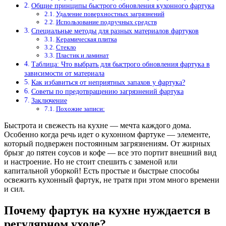
Общие принципы быстрого обновления кухонного фартука
Удаление поверхностных загрязнений
Использование подручных средств
Специальные методы для разных материалов фартуков
Керамическая плитка
Стекло
Пластик и ламинат
Таблица: Что выбрать для быстрого обновления фартука в
зависимости от материала
Как избавиться от неприятных запахов у фартука?
Советы по предотвращению загрязнений фартука
Заключение
Похожие записи:
Быстрота и свежесть на кухне — мечта каждого дома.
Особенно когда речь идет о кухонном фартуке — элементе,
который подвержен постоянным загрязнениям. От жирных
брызг до пятен соусов и кофе — все это портит внешний вид
и настроение. Но не стоит спешить с заменой или
капитальной уборкой! Есть простые и быстрые способы
освежить кухонный фартук, не тратя при этом много времени
и сил.
Почему фартук на кухне нуждается в
регулярном уходе?