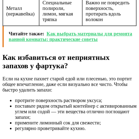
Специальные
Важно не повредить
Металл
полироли,
поверхность,
(нержавейка)
лимон, мягкая
протирать вдоль
тряпка
волокон
Читайте также:
Как выбрать материалы для ремонта
ванной комнаты: практические советы
Как избавиться от неприятных
запахов у фартука?
Если на кухне пахнет старой едой или плесенью, это портит
общее впечатление, даже если визуально все чисто. Чтобы
быстро удалить запахи:
протрите поверхность раствором уксуса;
поставьте рядом открытый контейнер с активированным
углем или содой — эти вещества отлично поглощают
запахи;
примените лимонный сок для свежести;
регулярно проветривайте кухню.