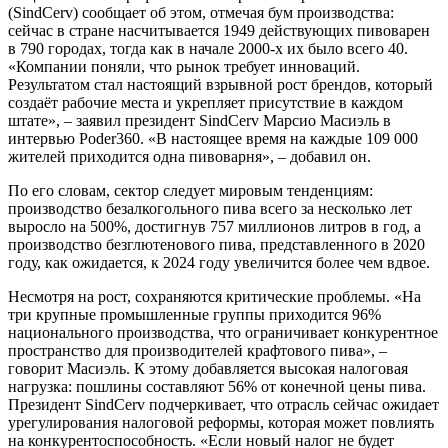
(SindCerv) сообщает об этом, отмечая бум производства:
сейчас в стране насчитывается 1949 действующих пивоварен
в 790 городах, тогда как в начале 2000-х их было всего 40.
«Компании поняли, что рынок требует инноваций.
Результатом стал настоящий взрывной рост брендов, который
создаёт рабочие места и укрепляет присутствие в каждом
штате», – заявил президент SindCerv Марсио Масиэль в
интервью Poder360. «В настоящее время на каждые 109 000
жителей приходится одна пивоварня», – добавил он.
По его словам, сектор следует мировым тенденциям:
производство безалкогольного пива всего за несколько лет
выросло на 500%, достигнув 757 миллионов литров в год, а
производство безглютенового пива, представленного в 2020
году, как ожидается, к 2024 году увеличится более чем вдвое.
Несмотря на рост, сохраняются критические проблемы. «На
три крупные промышленные группы приходится 96%
национального производства, что ограничивает конкурентное
пространство для производителей крафтового пива», –
говорит Масиэль. К этому добавляется высокая налоговая
нагрузка: пошлины составляют 56% от конечной цены пива.
Президент SindCerv подчеркивает, что отрасль сейчас ожидает
урегулирования налоговой реформы, которая может повлиять
на конкурентоспособность. «Если новый налог не будет