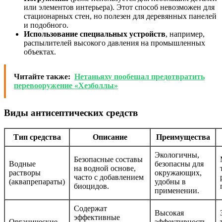
или элементов интерьера). Этот способ невозможен для
стационарных стен, но полезен для деревянных панелей
и подобного.
Использование специальных устройств
, например,
распылителей высокого давления на промышленных
объектах.
Читайте также:
Нетаньяху пообещал предотвратить
перевооружение «Хезболлы»
Виды антисептических средств
Тип средства
Описание
Преимущества
Экологичны,
Безопасные составы
Водные
безопасны для
на водной основе,
растворы
окружающих,
часто с добавлением
(аквапрепараты)
удобны в
биоцидов.
применении.
Содержат
Высокая
эффективные
Органические
эффективность,